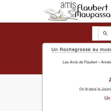
Les
Amis
Un Rochegrosse au musé
de
Flaubert
Les Amis de Flaubert
– Année 
et
de
Maupassant
On lit dans le
Journ
Un 