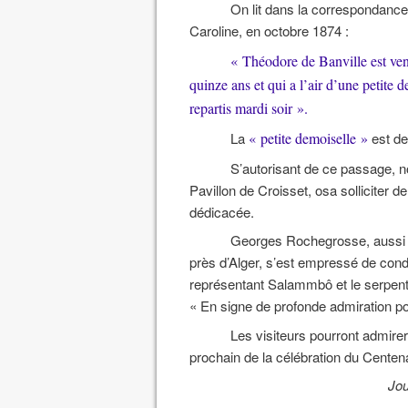
On lit dans la correspondance
Caroline, en octobre 1874 :
« Théodore de Banville est ven
quinze ans et qui a l’air d’une petite d
repartis mardi soir ».
La
« petite demoiselle »
est de
S’autorisant de ce passage, no
Pavillon de Croisset, osa solliciter 
dédicacée.
Georges Rochegrosse, aussi gr
près d’Alger, s’est empressé de conde
représentant Salammbô et le serpent, 
« En signe de profonde admiration
Les visiteurs pourront admirer
prochain de la célébration du Centena
Jou