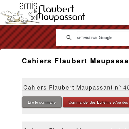
Les
Amis
Cahiers Flaubert Maupassa
de
Flaubert
Cahiers Flaubert Maupassant n° 4
et
de
Lire le sommaire
Commander des Bulletins et/ou des
Maupassant