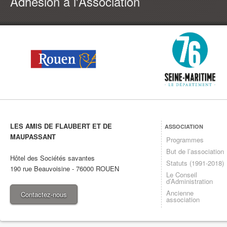
Adhésion à l'Association
LES AMIS DE FLAUBERT ET DE
ASSOCIATION
MAUPASSANT
Programmes
But de l’association
Hôtel des Sociétés savantes
Statuts (1991-2018)
190 rue Beauvoisine
-
76000
ROUEN
Le Conseil
d’Administration
Ancienne
Contactez-nous
association