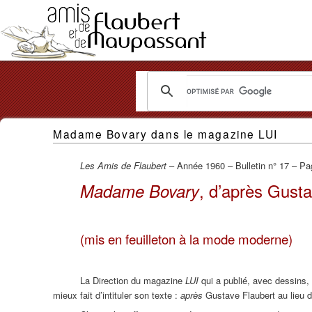
Les
Madame Bovary dans le magazine LUI
Amis
de
Les Amis de Flaubert
– Année 1960 – Bulletin n° 17 – Pa
Flaubert
, d’après Gust
Madame Bovary
et
de
(mis en feuilleton à la mode moderne)
Maupassant
La Direction du magazine
LUI
qui a publié, avec dessins
mieux fait d’intituler son texte :
après
Gustave Flaubert au lieu 