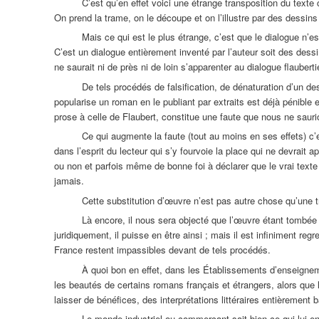
C’est qu’en effet voici une étrange transposition du texte 
On prend la trame, on le découpe et on l’illustre par des dessins
Mais ce qui est le plus étrange, c’est que le dialogue n’e
C’est un dialogue entièrement inventé par l’auteur soit des dessins
ne saurait ni de près ni de loin s’apparenter au dialogue flaubert
De tels procédés de falsification, de dénaturation d’un 
popularise un roman en le publiant par extraits est déjà pénible 
prose à celle de Flaubert, constitue une faute que nous ne saurio
Ce qui augmente la faute (tout au moins en ses effets) c’est 
dans l’esprit du lecteur qui s’y fourvoie la place qui ne devrait a
ou non et parfois même de bonne foi à déclarer que le vrai texte es
jamais.
Cette substitution d’œuvre n’est pas autre chose qu’une tr
Là encore, il nous sera objecté que l’œuvre étant tombée d
juridiquement, il puisse en être ainsi ; mais il est infiniment re
France restent impassibles devant de tels procédés.
À quoi bon en effet, dans les Établissements d’enseign
les beautés de certains romans français et étrangers, alors que
laisser de bénéfices, des interprétations littéraires entièrement
Le monde industriel ou commerçant sait bien ce qui lui en c