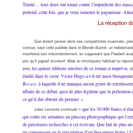
Trinité… tous deux ont tonné contre l’impudicité des masc
prétend, cette fois, que je veux ramener le paganisme. Ains
La réception d
Que durent penser alors ses compatriotes rouennais, prè
connue, sauf celle publiée dans le
Monde illustré
, un hebdomadai
manifesté son mécontentement, en supposant que Flaubert avait 
prix qu’il jugeait excessif. Mais le chroniqueur habituel lui répond
avec les quinze éditions sincères de ce roman si imprévu, si i
étudié dans le cœur. Victor Hugo a-t-il été aussi brusque
Bovary
, à laquelle il ne manqua aucun genre de retentisseme
affaire de ce début, quoi de plus légitime que la prétention
ce qu’il dut obtenir du premier »
.
« que les 30.000 francs n’éta
Jules Lecomte continuait
qui coûte six semaines au pinceau photographique qui l’exéc
de précieuses recherches à cet écrivain. Que fait de plus u
un connaisseur ou la spéculation d’un brocanteur belge ! Un 