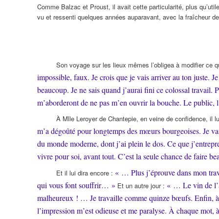
Comme Balzac et Proust, il avait cette particularité, plus qu’util
vu et ressenti quelques années auparavant, avec la fraîcheur de 
Son voyage sur les lieux mêmes l’obligea à modifier ce qu’
impossible, faux. Je crois que je vais arriver au ton juste
beaucoup. Je ne sais quand j’aurai fini ce colossal travail. P
m’aborderont de ne pas m’en ouvrir la bouche. Le public, l
À Mlle Leroyer de Chantepie, en veine de confidence, il lu
m’a dégoûté pour longtemps des mœurs bourgeoises. Je vais,
du monde moderne, dont j’ai plein le dos. Ce que j’entrepre
vivre pour soi, avant tout. C’est la seule chance de faire 
« … Plus j’éprouve dans mon travai
Et il lui dira encore :
qui vous font souffrir… »
« … Le vin de l’a
Et un autre jour :
malheureux ! … Je travaille comme quinze bœufs. Enfin, à f
l’impression m’est odieuse et me paralyse. À chaque mot, à 