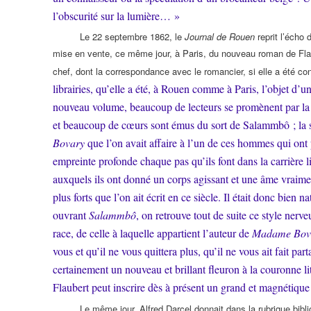
l’obscurité sur la lumière… »
Le 22 septembre 1862, le
Journal de Rouen
reprit l’écho 
mise en vente, ce même jour, à Paris, du nouveau roman de Fl
chef, dont la correspondance avec le romancier, si elle a été con
librairies, qu’elle a été, à Rouen comme à Paris, l’objet d’un
nouveau volume, beaucoup de lecteurs se promènent par la 
et beaucoup de cœurs sont émus du sort de Salammbô ; la
Bovary
que l’on avait affaire à l’un de ces hommes qui ont 
empreinte profonde chaque pas qu’ils font dans la carrière lit
auxquels ils ont donné un corps agissant et une âme vraim
plus forts que l’on ait écrit en ce siècle. Il était donc bien
ouvrant
Salammbô
, on retrouve tout de suite ce style nerveu
race, de celle à laquelle appartient l’auteur de
Madame Bov
vous et qu’il ne vous quittera plus, qu’il ne vous ait fait pa
certainement un nouveau et brillant fleuron à la couronne lit
Flaubert peut inscrire dès à présent un grand et magnétiq
Le même jour, Alfred Darcel donnait dans la rubrique bib