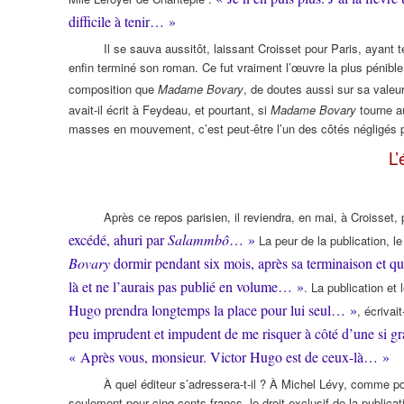
difficile à tenir… »
Il se sauva aussitôt, laissant Croisset pour Paris, ayant 
enfin terminé son roman. Ce fut vraiment l’œuvre la plus pénible 
composition que
Madame Bovary
, de doutes aussi sur sa valeur
avait-il écrit à Feydeau, et pourtant, si
Madame Bovary
tourne a
masses en mouvement, c’est peut-être l’un des côtés négligés p
L’
Après ce repos parisien, il reviendra, en mai, à Croisset,
excédé, ahuri par
Salammbô
… »
La peur de la publication, l
Bovary
dormir pendant six mois, après sa terminaison et qu
là et ne l’aurais pas publié en volume… »
. La publication et
Hugo prendra longtemps la place pour lui seul… »
, écrivai
peu imprudent et impudent de me risquer à côté d’une si gran
« Après vous, monsieur. Victor Hugo est de ceux-là… »
À quel éditeur s’adressera-t-il ? À Michel Lévy, comme po
seulement pour cinq cents francs, le droit exclusif de la publica