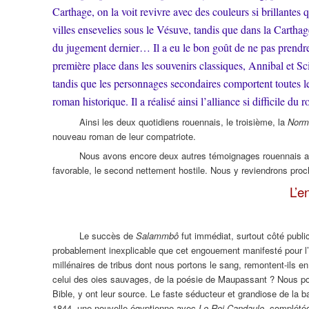
Carthage, on la voit revivre avec des couleurs si brillantes
villes ensevelies sous le Vésuve, tandis que dans la Cartha
du jugement dernier… Il a eu le bon goût de ne pas prendre
première place dans les souvenirs classiques, Annibal et Sci
tandis que les personnages secondaires comportent toutes les
roman historique. Il a réalisé ainsi l’alliance si difficile du
Ainsi les deux quotidiens rouennais, le troisième, la
Norm
nouveau roman de leur compatriote.
Nous avons encore deux autres témoignages rouennais a
favorable, le second nettement hostile. Nous y reviendrons pro
L’e
Le succès de
Salammbô
fut immédiat, surtout côté publi
probablement inexplicable que cet engouement manifesté pour l’
millénaires de tribus dont nous portons le sang, remontent-ils
celui des oies sauvages, de la poésie de Maupassant ? Nous pou
Bible, y ont leur source. Le faste séducteur et grandiose de la
1844, une nouvelle égyptienne avec
Le Roi Candaule
, complété