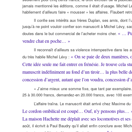
jamais mentionné les éditions, comme il était d’usage. Michel Lé
habilement d’ailleurs faire « mousser » les affaires. Flaubert r
Il confie ses intérêts aux frères Duplan, ses amis, dont l’
jusqu’à ne point vouloir confier son manuscrit à Michel Lévy, s
« … Pui
doutes dans le but commercial de l’acheter moins cher.
vendre chat en poche… »
Il reconnaît d’ailleurs sa violence intempestive dans les af
« On se paie de deux manières, ou
du très habile Michel Lévy :
Cette idée seule me fait entrer en frénésie. Je trouve cela s
manuscrit indéfiniment au fond d’un tiroir… la plus belle de
concession d’argent, autant que l’on voudra, concession d
« J’aime mieux une somme fixe, que tant par exemplaire.
25 à 30.000 francs, demandez-en 20.000 francs, avec 100 exemp
L’affaire traîna. Le manuscrit était arrivé chez Maxime du
Le cordon ombilical est coupé… Ouf, n’y pensons plus… 
La maison Hachette me déplaît avec ses locomotives et ses 
août, il écrivit à Paul Baudry qu’il allait enfin conclure avec Mic