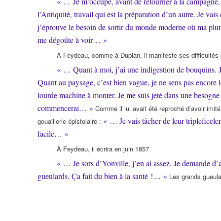
« … Je m’occupe, avant de retourner à la campagne, 
l’Antiquité, travail qui est la préparation d’un autre. Je vai
j’éprouve le besoin de sortir du monde moderne où ma plume 
me dégoûte à voir… »
À Feydeau, comme à Duplan, il manifeste ses difficultés p
« … Quant à moi, j’ai une indigestion de bouquins. Je 
Quant au paysage, c’est bien vague, je ne sens pas encore l
lourde machine à monter. Je me suis jeté dans une besogne b
commencerai… »
Comme il lui avait été reproché d’avoir imité 
« … Je vais tâcher de leur tripleficele
gouaillerie épistolaire :
facile… »
À Feydeau, il écrira en juin 1857
« … Je sors d’Yonville, j’en ai assez. Je demande d’
gueulards. Ça fait du bien à la santé !… »
Les grands gueula