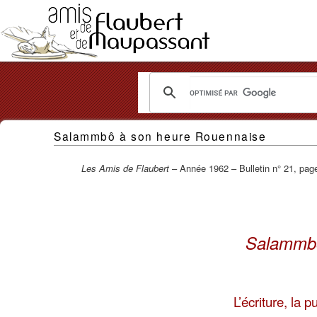
Les
Salammbô à son heure Rouennaise
Amis
de
Les Amis de Flaubert
– Année 1962 – Bulletin n° 21, pag
Flaubert
et
Salammb
de
Maupassant
L’écriture, la 