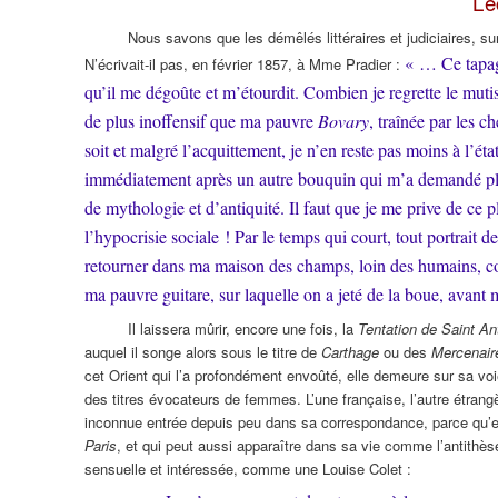
L’
Nous savons que les démêlés littéraires et judiciaires, su
« … Ce tapage
N’écrivait-il pas, en février 1857, à Mme Pradier :
qu’il me dégoûte et m’étourdit. Combien je regrette le mutis
de plus inoffensif que ma pauvre
Bovary
, traînée par les 
soit et malgré l’acquittement, je n’en reste pas moins à l’éta
immédiatement après un autre bouquin qui m’a demandé plusie
de mythologie et d’antiquité. Il faut que je me prive de ce pl
l’hypocrisie sociale ! Par le temps qui court, tout portrait d
retourner dans ma maison des champs, loin des humains, com
ma pauvre guitare, sur laquelle on a jeté de la boue, avan
Il laissera mûrir, encore une fois, la
Tentation de Saint An
auquel il songe alors sous le titre de
Carthage
ou des
Mercenair
cet Orient qui l’a profondément envoûté, elle demeure sur sa voi
des titres évocateurs de femmes. L’une française, l’autre étrang
inconnue entrée depuis peu dans sa correspondance, parce qu’el
Paris
, et qui peut aussi apparaître dans sa vie comme l’antithèse
sensuelle et intéressée, comme une Louise Colet :