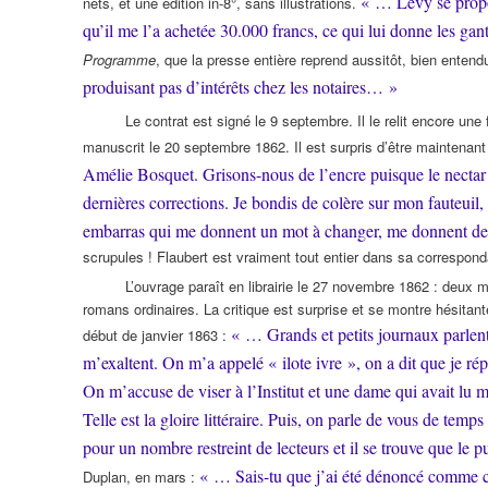
« … Lévy se propo
nets, et une édition in-8°, sans illustrations.
qu’il me l’a achetée 30.000 francs, ce qui lui donne les 
Programme
, que la presse entière reprend aussitôt, bien entend
produisant pas d’intérêts chez les notaires… »
Le contrat est signé le 9 septembre. Il le relit encore une 
manuscrit le 20 septembre 1862. Il est surpris d’être maintena
Amélie Bosquet. Grisons-nous de l’encre puisque le nectar
dernières corrections. Je bondis de colère sur mon fauteuil
embarras qui me donnent un mot à changer, me donnent d
scrupules ! Flaubert est vraiment tout entier dans sa correspon
L’ouvrage paraît en librairie le 27 novembre 1862 : deux mi
romans ordinaires. La critique est surprise et se montre hésitan
« … Grands et petits journaux parlent
début de janvier 1863 :
m’exaltent. On m’a appelé « ilote ivre », on a dit que je 
On m’accuse de viser à l’Institut et une dame qui avait lu m
Telle est la gloire littéraire. Puis, on parle de vous de temps 
pour un nombre restreint de lecteurs et il se trouve que le
« … Sais-tu que j’ai été dénoncé comme co
Duplan, en mars :