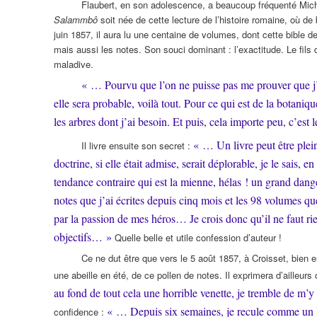
Flaubert, en son adolescence, a beaucoup fréquenté Michele
Salammbô
soit née de cette lecture de l’histoire romaine, où 
juin 1857, il aura lu une centaine de volumes, dont cette bible d
mais aussi les notes. Son souci dominant : l’exactitude. Le fils 
maladive.
« … Pourvu que l’on ne puisse pas me prouver que j’a
elle sera probable, voilà tout. Pour ce qui est de la botan
les arbres dont j’ai besoin. Et puis, cela importe peu, c’est
« … Un livre peut être plein
Il livre ensuite son secret :
doctrine, si elle était admise, serait déplorable, je le sais, 
tendance contraire qui est la mienne, hélas ! un grand dange
notes que j’ai écrites depuis cinq mois et les 98 volumes qu
par la passion de mes héros… Je crois donc qu’il ne faut rie
objectifs… »
Quelle belle et utile confession d’auteur !
Ce ne dut être que vers le 5 août 1857, à Croisset, bien
une abeille en été, de ce pollen de notes. Il exprimera d’ailleurs 
au fond de tout cela une horrible venette, je tremble de m’
« … Depuis six semaines, je recule comme un lâ
confidence :