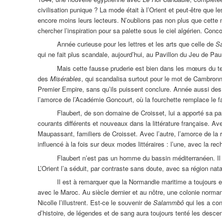
civilisation punique ? La mode était à l’Orient et peut-être que le
encore moins leurs lecteurs. N’oublions pas non plus que cett
chercher l’inspiration pour sa palette sous le ciel algérien. Co
Année curieuse pour les lettres et les arts que celle de
S
qui ne fait plus scandale, aujourd’hui, au Pavillon du Jeu de Pa
Mais cette fausse pruderie est bien dans les mœurs du t
des
Misérables
, qui scandalisa surtout pour le mot de Cambronn
Premier Empire, sans qu’ils puissent conclure. Année aussi des
l’amorce de l’Académie Goncourt, où la fourchette remplace le fau
Flaubert, de son domaine de Croisset, lui a apporté sa
courants différents et nouveaux dans la littérature française. Av
Maupassant, familiers de Croisset. Avec l’autre, l’amorce de l
influencé à la fois sur deux modes littéraires : l’une, avec la re
Flaubert n’est pas un homme du bassin méditerranéen. Il
L’Orient l’a séduit, par contraste sans doute, avec sa région nata
Il est à remarquer que la Normandie maritime a toujours
avec le Maroc. Au siècle dernier et au nôtre, une colonie normand
Nicolle l’illustrent. Est-ce le souvenir de
Salammbô
qui les a co
d’histoire, de légendes et de sang aura toujours tenté les des