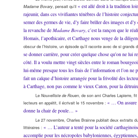
« est allé droit à la tradition l
Madame Bovary
, pensait qu’il
rajeunir, dans ces vivifiantes ténèbres de l’histoire conjectu
semer des germes de vie, d’y faire briller des images et d’
la revanche de
Madame Bovary
, c’est la rançon que le réa
Homais, l’apothicaire, et Carthage nous venge de la dili
obscur de l’histoire, un épisode qu’il raconte avec de si grands 
se donner carrière, pour créer quelque chose qu’on ne lui r
côté. Il a voulu mettre vingt siècles entre le roman bourgeois
lui-même presque tous les frais de l’information et l’on ne
fait un calque d’histoire arrangée pour la frivolité des lecteur
à Carthage, non pas comme le vieux Caton, pour la détruire
Le
Nouvelliste de Rouen
, de son ami Charles Lapierre, fi
« … On assure qu
lecteurs en appétit, il écrivait le 15 novembre :
donne la chair de poule… »
Le 27 novembre, Charles Brainne publiait deux extraits du
« … L’auteur a tenté pour la société carthaginois
littéraires :
accomplie pour les nécropoles babyloniennes, égyptiennes,