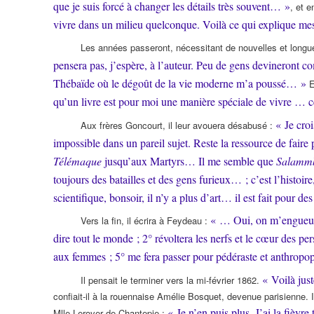
que je suis forcé à changer les détails très souvent… »
, et 
vivre dans un milieu quelconque. Voilà ce qui explique me
Les années passeront, nécessitant de nouvelles et longu
pensera pas, j’espère, à l’auteur. Peu de gens devineront com
Thébaïde où le dégoût de la vie moderne m’a poussé… »
E
qu’un livre est pour moi une manière spéciale de vivre …
« Je croi
Aux frères Goncourt, il leur avouera désabusé :
impossible dans un pareil sujet. Reste la ressource de fair
Télémaque
jusqu’aux Martyrs… Il me semble que
Salamm
toujours des batailles et des gens furieux… ; c’est l’histoir
scientifique, bonsoir, il n’y a plus d’art… il est fait pour d
« … Oui, on m’engueul
Vers la fin, il écrira à Feydeau :
dire tout le monde ; 2° révoltera les nerfs et le cœur des per
aux femmes ; 5° me fera passer pour pédéraste et anthro
« Voilà jus
Il pensait le terminer vers la mi-février 1862.
confiait-il à la rouennaise Amélie Bosquet, devenue parisienne. I
« Je n’en puis plus. J’ai la fièvre
Mlle Leroyer de Chantepie :