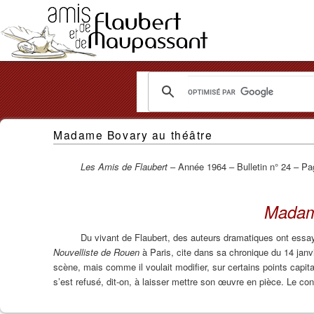
Les
Madame Bovary au théâtre
Amis
de
Les Amis de Flaubert
– Année 1964 – Bulletin n° 24 – Pa
Flaubert
Madam
et
de
Du vivant de Flaubert, des auteurs dramatiques ont essayé
Nouvelliste de Rouen
à Paris, cite dans sa chronique du 14 jan
Maupassant
scène, mais comme il voulait modifier, sur certains points capi
s’est refusé, dit-on, à laisser mettre son œuvre en pièce. Le cont