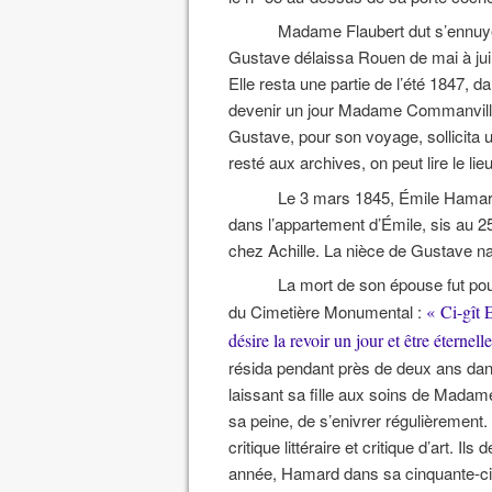
Madame Flaubert dut s’ennuye
Gustave délaissa Rouen de mai à juil
Elle resta une partie de l’été 1847, d
devenir un jour Madame Commanville,
Gustave, pour son voyage, sollicita 
resté aux archives, on peut lire le lie
Le 3 mars 1845, Émile Hamard 
dans l’appartement d’Émile, sis au 2
chez Achille. La nièce de Gustave na
La mort de son épouse fut pour
du Cimetière Monumental :
« Ci-gît
désire la revoir un jour et être éternel
résida pendant près de deux ans dans
laissant sa fille aux soins de Madame 
sa peine, de s’enivrer régulièrement
critique littéraire et critique d’art.
année, Hamard dans sa cinquante-cinq