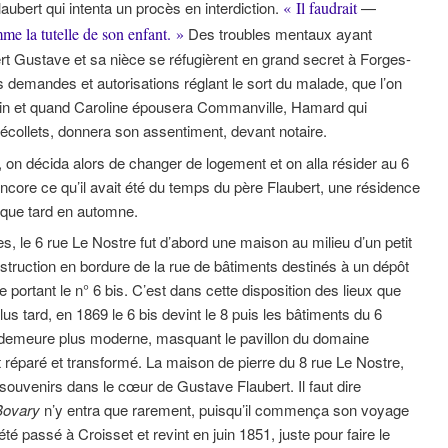
ubert qui intenta un procès en interdiction.
« Il faudrait
—
me la tutelle de son enfant. »
Des troubles mentaux ayant
t Gustave et sa nièce se réfugièrent en grand secret à Forges-
 demandes et autorisations réglant le sort du malade, que l’on
oin et quand Caroline épousera Commanville, Hamard qui
Récollets, donnera son assentiment, devant notaire.
 on décida alors de changer de logement et on alla résider au 6
encore ce qu’il avait été du temps du père Flaubert, une résidence
usque tard en automne.
, le 6 rue Le Nostre fut d’abord une maison au milieu d’un petit
nstruction en bordure de la rue de bâtiments destinés à un dépôt
e portant le n° 6 bis. C’est dans cette disposition des lieux que
lus tard, en 1869 le 6 bis devint le 8 puis les bâtiments du 6
ne demeure plus moderne, masquant le pavillon du domaine
fut réparé et transformé. La maison de pierre du 8 rue Le Nostre,
e souvenirs dans le cœur de Gustave Flaubert. Il faut dire
ovary
n’y entra que rarement, puisqu’il commença son voyage
é passé à Croisset et revint en juin 1851, juste pour faire le