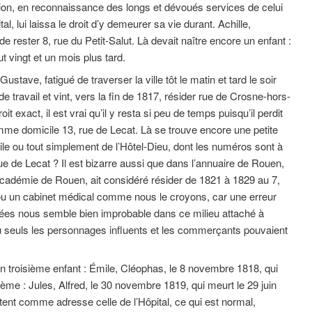
ion, en reconnaissance des longs et dévoués services de celui
ital, lui laissa le droit d’y demeurer sa vie durant. Achille,
e rester 8, rue du Petit-Salut. Là devait naître encore un enfant :
ut vingt et un mois plus tard.
ustave, fatigué de traverser la ville tôt le matin et tard le soir
e travail et vint, vers la fin de 1817, résider rue de Crosne-hors-
it exact, il est vrai qu’il y resta si peu de temps puisqu’il perdit
comme domicile 13, rue de Lecat. Là se trouve encore une petite
ile ou tout simplement de l’Hôtel-Dieu, dont les numéros sont à
e de Lecat ? Il est bizarre aussi que dans l’annuaire de Rouen,
Académie de Rouen, ait considéré résider de 1821 à 1829 au 7,
 ou un cabinet médical comme nous le croyons, car une erreur
nées nous semble bien improbable dans ce milieu attaché à
où seuls les personnages influents et les commerçants pouvaient
un troisième enfant : Émile, Cléophas, le 8 novembre 1818, qui
rième : Jules, Alfred, le 30 novembre 1819, qui meurt le 29 juin
ortent comme adresse celle de l’Hôpital, ce qui est normal,