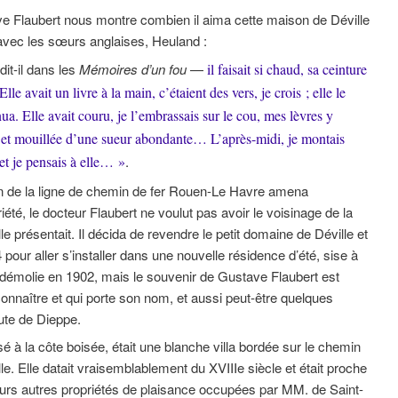
 Flaubert nous montre combien il aima cette maison de Déville
 avec les sœurs anglaises, Heuland :
it-il dans les
Mémoires d’un fou
—
il faisait si chaud, sa ceinture
Elle avait un livre à la main, c’étaient des vers, je crois ; elle le
a. Elle avait couru, je l’embrassais sur le cou, mes lèvres y
ée et mouillée d’une sueur abondante… L’après-midi, je montais
 et je pensais à elle… »
.
on de la ligne de chemin de fer Rouen-Le Havre amena
riété, le docteur Flaubert ne voulut pas avoir le voisinage de la
le présentait. Il décida de revendre le petit domaine de Déville et
4 pour aller s’installer dans une nouvelle résidence d’été, sise à
 démolie en 1902, mais le souvenir de Gustave Flaubert est
 connaître et qui porte son nom, et aussi peut-être quelques
oute de Dieppe.
 à la côte boisée, était une blanche villa bordée sur le chemin
ille. Elle datait vraisemblablement du XVIIIe siècle et était proche
eurs autres propriétés de plaisance occupées par MM. de Saint-