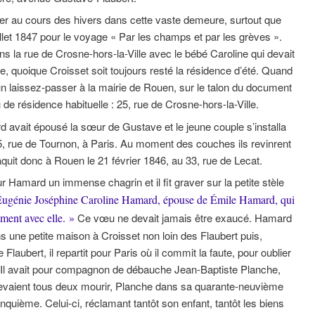
r au cours des hivers dans cette vaste demeure, surtout que
let 1847 pour le voyage « Par les champs et par les grèves ».
ans la rue de Crosne-hors-la-Ville avec le bébé Caroline qui devait
 quoique Croisset soit toujours resté la résidence d’été. Quand
un laissez-passer à la mairie de Rouen, sur le talon du document
u de résidence habituelle : 25, rue de Crosne-hors-la-Ville.
avait épousé la sœur de Gustave et le jeune couple s’installa
5, rue de Tournon, à Paris. Au moment des couches ils revinrent
quit donc à Rouen le 21 février 1846, au 33, rue de Lecat.
 Hamard un immense chagrin et il fit graver sur la petite stèle
 Eugénie Joséphine Caroline Hamard, épouse de Émile Hamard, qui
lement avec elle. »
Ce vœu ne devait jamais être exaucé. Hamard
 une petite maison à Croisset non loin des Flaubert puis,
Flaubert, il repartit pour Paris où il commit la faute, pour oublier
. Il avait pour compagnon de débauche Jean-Baptiste Planche,
 Ils devaient tous deux mourir, Planche dans sa quarante-neuvième
uième. Celui-ci, réclamant tantôt son enfant, tantôt les biens