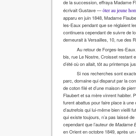
de la succession, effraya Madame Fla
écrivait Gustave —
ôter au jeune hom
apparu en juin 1848, Madame Flauber
les-Eaux pendant que se réglaient les
continuera cependant de suivre de l
demeurait à Versailles, 10, rue des 
Au retour de Forges-les-Eaux,
bis, rue Le Nostre, Croisset restant 
d’été où on allait, tôt au printemps j
Si nos recherches sont exactes
parc, domaine qui disparut par la co
de coton filé et d’une maison de pierr
Flaubert et sa mère vinrent habiter. P
furent abattus pour faire place à u
d’autrefois qui lui-même bien vieilli 
qui existe toujours, n’a pas laissé d
cependant que l’auteur de
Madame B
en Orient en octobre 1849, après un ét