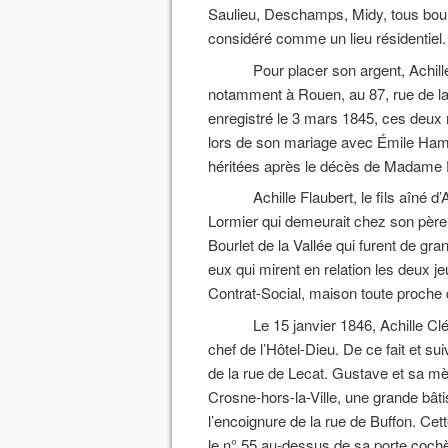
Saulieu, Deschamps, Midy, tous bour
considéré comme un lieu résidentiel.
Pour placer son argent, Achil
notamment à Rouen, au 87, rue de la
enregistré le 3 mars 1845, ces deux
lors de son mariage avec Émile Hamar
héritées après le décès de Madame 
Achille Flaubert, le fils aîné 
Lormier qui demeurait chez son père, 
Bourlet de la Vallée qui furent de gran
eux qui mirent en relation les deux je
Contrat-Social, maison toute proche d
Le 15 janvier 1846, Achille Cl
chef de l’Hôtel-Dieu. De ce fait et sui
de la rue de Lecat. Gustave et sa mèr
Crosne-hors-la-Ville, une grande bâ
l’encoignure de la rue de Buffon. Cett
le n° 55 au-dessus de sa porte coch