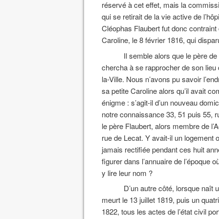
réservé à cet effet, mais la commiss
qui se retirait de la vie active de l’hôp
Cléophas Flaubert fut donc contraint d
Caroline, le 8 février 1816, qui dispar
Il semble alors que le père de G
chercha à se rapprocher de son lieu d
la-Ville. Nous n’avons pu savoir l’endro
sa petite Caroline alors qu’il avait 
énigme : s’agit-il d’un nouveau domic
notre connaissance 33, 51 puis 55, ru
le père Flaubert, alors membre de l’
rue de Lecat. Y avait-il un logement
jamais rectifiée pendant ces huit an
figurer dans l’annuaire de l’époque 
y lire leur nom ?
D’un autre côté, lorsque naît 
meurt le 13 juillet 1819, puis un quat
1822, tous les actes de l’état civil p