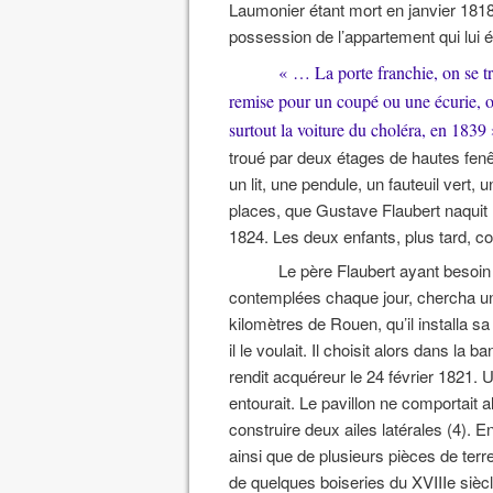
Laumonier étant mort en janvier 1818,
possession de l’appartement qui lui ét
« … La porte franchie, on se tr
remise pour un coupé ou une écurie, où 
surtout la voiture du choléra, en 1839 
troué par deux étages de hautes fenê
un lit, une pendule, un fauteuil vert, 
places, que Gustave Flaubert naquit 
1824. Les deux enfants, plus tard, 
Le père Flaubert ayant besoin p
contemplées chaque jour, chercha un
kilomètres de Rouen, qu’il installa s
il le voulait. Il choisit alors dans l
rendit acquéreur le 24 février 1821. 
entourait. Le pavillon ne comportait al
construire deux ailes latérales (4).
ainsi que de plusieurs pièces de terr
de quelques boiseries du XVIIIe siècl