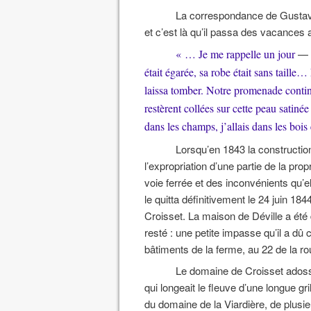
La correspondance de Gustave
et c’est là qu’il passa des vacances
« … Je me rappelle un jour
— d
était égarée, sa robe était sans taille… 
laissa tomber. Notre promenade continu
restèrent collées sur cette peau satin
dans les champs, j’allais dans les bois
Lorsqu’en 1843 la constructi
l’expropriation d’une partie de la prop
voie ferrée et des inconvénients qu’el
le quitta définitivement le 24 juin 184
Croisset. La maison de Déville a été
resté : une petite impasse qu’il a dû
bâtiments de la ferme, au 22 de la r
Le domaine de Croisset adossé
qui longeait le fleuve d’une longue gr
du domaine de la Viardière, de plusi