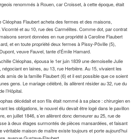
geois renommés à Rouen, car Croisset, à cette époque, était
le Cléophas Flaubert acheta des fermes et des maisons,
 Vicomté et au 10, rue des Carmélites. Comme dot, par contrat
 maisons seront données en nue propriété à Caroline Flaubert
d, et en toute propriété deux fermes à Pissy-Pôville (5),
Dupont, veuve Fauvel, tante d’Émile Hamard.
d’Achille Cléophas, épousa le 1er juin 1839 une demoiselle Julie
négociant en laines, au 13, rue Herbière. Au 15, vivaient les
ds amis de la famille Flaubert (6) et il est possible que ce soient
unes gens. Le mariage célébré, ils allèrent résider au 32, rue du
e l’Hôpital.
éophas décédait et son fils était nommé à sa place : chirurgien en
vant les obligations, le nouvel élu devait être logé dans le pavillon
e, en juillet 1846, s’en allèrent donc demeurer au 25, rue de
tisse à deux étages surmontés de pièces mansardées, et faisant
e véritable maison de maître existe toujours et porte aujourd’hui
ère, avenue Gustave-Flaubert.