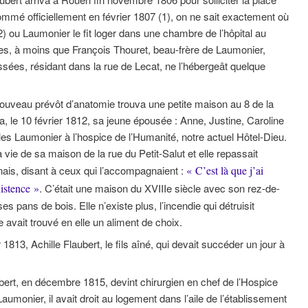
nommé officiellement en février 1807 (1), on ne sait exactement où
2) ou Laumonier le fit loger dans une chambre de l’hôpital au
nes, à moins que François Thouret, beau-frère de Laumonier,
sées, résidant dans la rue de Lecat, ne l’hébergeât quelque
nouveau prévôt d’anatomie trouva une petite maison au 8 de la
na, le 10 février 1812, sa jeune épousée : Anne, Justine, Caroline
z les Laumonier à l’hospice de l’Humanité, notre actuel Hôtel-Dieu.
ie de sa maison de la rue du Petit-Salut et elle repassait
nais, disant à ceux qui l’accompagnaient :
« C’est là que j’ai
xistence »
. C’était une maison du XVIIIe siècle avec son rez-de-
es pans de bois. Elle n’existe plus, l’incendie qui détruisit
le avait trouvé en elle un aliment de choix.
r 1813, Achille Flaubert, le fils aîné, qui devait succéder un jour à
ert, en décembre 1815, devint chirurgien en chef de l’Hospice
monier, il avait droit au logement dans l’aile de l’établissement