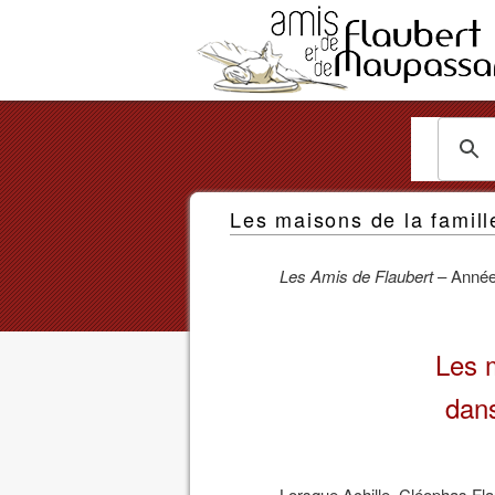
Les
Amis
Les maisons de la famill
de
Flaubert
Les Amis de Flaubert
– Année 
et
de
Les m
Maupassant
dans
Lorsque Achille, Cléophas Flau