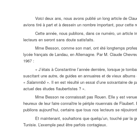
Voici deux ans, nous avons publié un long article de Cla
avions tiré à part et à dessein un nombre important, pour cette 
Cette année, nous publions, dans ce numéro, un article i
lecteurs en seront sans doute satisfaits.
Mme Besson, comme son mari, ont été longtemps professe
lycée français de Landau, en Allemagne. Par M. Claude Chevreuil
1967 :
« J’étais à Constantine l’année dernière, lorsque je tomb
suscitant une autre, de guides en annuaires et de vieux albums e
«
Salammbô
». Il en est résulté un essai d’une soixantaine de p
actuel des études flaubertistes ? ».
Mme Besson ne connaissait pas Rouen. Elle y est venue a
heureux de leur faire connaître le périple rouennais de Flaubert
publions aujourd’hui, certains que tous nos lecteurs se réjouiront
Et maintenant, souhaitons que quelqu’un, touché par la gr
Tunisie. L’exemple peut être parfois contagieux.