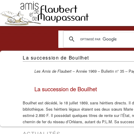
Les
La succession de Bouilhet
Amis
de
Les Amis de Flaubert
– Année 1969 – Bulletin n° 35 – Pa
Flaubert
La succession de Bouilhet
et
de
Bouilhet est décédé, le 18 juillet 1869, sans héritiers directs. I
bibliothèque. Ses héritiers légaux étaient ses deux sœurs Marie S
Maupassant
estimé 2.890 F. Il possédait quelques titres de rente sur l’État,
chemin de fer du réseau d’Orléans, autant du P.L.M. Sa successi
ACTUALITÉS