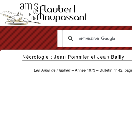
Les
Nécrologie : Jean Pommier et Jean Bailly
Amis
de
Les Amis de Flaubert
– Année 1973 – Bulletin n° 42, pag
Flaubert
et
de
Maupassant