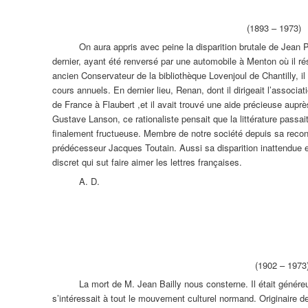
(1893 – 1973)
On aura appris avec peine la disparition brutale de Jean P
dernier, ayant été renversé par une automobile à Menton où il rés
ancien Conservateur de la bibliothèque Lovenjoul de Chantilly, i
cours annuels. En dernier lieu, Renan, dont il dirigeait l’associ
de France à Flaubert ,et il avait trouvé une aide précieuse auprè
Gustave Lanson, ce rationaliste pensait que la littérature passait
finalement fructueuse. Membre de notre société depuis sa reconsti
prédécesseur Jacques Toutain. Aussi sa disparition inattendue e
discret qui sut faire aimer les lettres françaises.
A. D.
(1902 – 1973
La mort de M. Jean Bailly nous consterne. Il était généreu
s’intéressait à tout le mouvement culturel normand. Originaire 