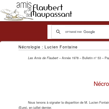
Les
Nécrologie : Lucien Fontaine
Amis
de
Les Amis de Flaubert
– Année 1978 – Bulletin n° 53 – Pa
Flaubert
et
Nécro
de
Maupassant
Nous tenons à signaler la disparition de M. Lucien Fontai
(Eure), en juillet dernier.