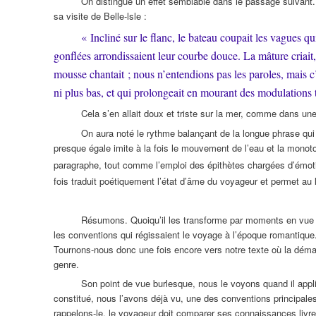
On distingue un effet semblable dans le passage suivan
sa visite de Belle-lsle :
« Incliné sur le flanc, le bateau coupait les vagues qu
gonflées arrondissaient leur courbe douce. La mâture criait, l
mousse chantait ; nous n’entendions pas les paroles, mais c’é
ni plus bas, et qui prolongeait en mourant des modulations t
Cela s’en allait doux et triste sur la mer, comme dans un
On aura noté le rythme balançant de la longue phrase qui 
presque égale imite à la fois le mouvement de l’eau et la mono
paragraphe, tout comme l’emploi des épithètes chargées d’émoti
fois traduit poétiquement l’état d’âme du voyageur et permet au le
Résumons. Quoiqu’il les transforme par moments en vue d’e
les conventions qui régissaient le voyage à l’époque romantique.
Tournons-nous donc une fois encore vers notre texte où la déma
genre.
Son point de vue burlesque, nous le voyons quand il appliqu
constitué, nous l’avons déjà vu, une des conventions principale
rappelons-le, le voyageur doit comparer ses connaissances livres