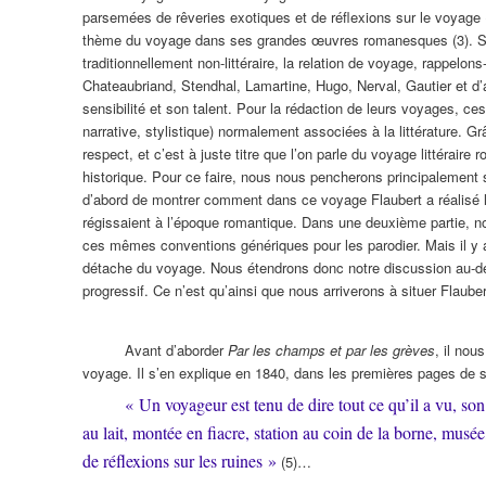
parsemées de rêveries exotiques et de réflexions sur le voyage (2)
thème du voyage dans ses grandes œuvres romanesques (3). Somm
traditionnellement non-littéraire, la relation de voyage, rappelon
Chateaubriand, Stendhal, Lamartine, Hugo, Nerval, Gautier et d’
sensibilité et son talent. Pour la rédaction de leurs voyages, c
narrative, stylistique) normalement associées à la littérature. Grâ
respect, et c’est à juste titre que l’on parle du voyage littérair
historique. Pour ce faire, nous nous pencherons principalement
d’abord de montrer comment dans ce voyage Flaubert a réalisé les 
régissaient à l’époque romantique. Dans une deuxième partie, 
ces mêmes conventions génériques pour les parodier. Mais il y a 
détache du voyage. Nous étendrons donc notre discussion au-d
progressif. Ce n’est qu’ainsi que nous arriverons à situer Flaube
Avant d’aborder
Par les champs et par les grèves
, il nou
voyage. Il s’en explique en 1840, dans les premières pages de
« Un voyageur est tenu de dire tout ce qu’il a vu, son
au lait, montée en fiacre, station au coin de la borne, musée
de réflexions sur les ruines »
(5)…