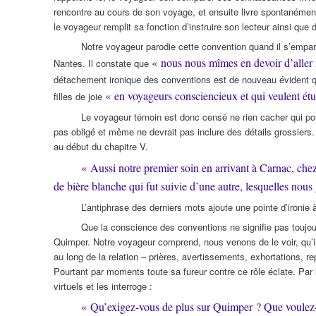
rencontre au cours de son voyage, et ensuite livre spontanément
le voyageur remplit sa fonction d’instruire son lecteur ainsi que de
Notre voyageur parodie cette convention quand il s’empare
« nous nous mîmes en devoir d’aller 
Nantes. Il constate que
détachement ironique des conventions est de nouveau évident qu
« en voyageurs consciencieux et qui veulent étu
filles de joie
Le voyageur témoin est donc censé ne rien cacher qui pourr
pas obligé et même ne devrait pas inclure des détails grossier
au début du chapitre V.
« Aussi notre premier soin en arrivant à Carnac, chez 
de bière blanche qui fut suivie d’une autre, lesquelles nous
L’antiphrase des derniers mots ajoute une pointe d’ironie
Que la conscience des conventions ne signifie pas toujou
Quimper. Notre voyageur comprend, nous venons de le voir, qu’il e
au long de la relation – prières, avertissements, exhortations, r
Pourtant par moments toute sa fureur contre ce rôle éclate. Par 
virtuels et les interroge :
« Qu’exigez-vous de plus sur Quimper ? Que voulez-