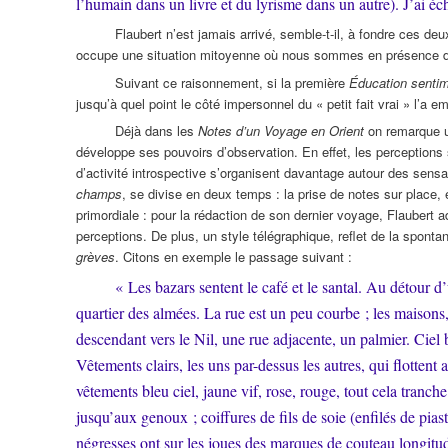
l’humain dans un livre et du lyrisme dans un autre). J’ai é
Flaubert n’est jamais arrivé, semble-t-il, à fondre ces deu
occupe une situation mitoyenne où nous sommes en présence de 
Suivant ce raisonnement, si la première
Éducation sentim
jusqu’à quel point le côté impersonnel du « petit fait vrai » l’a e
Déjà dans les
Notes d’un Voyage en Orient
on remarque un
développe ses pouvoirs d’observation. En effet, les perceptions
d’activité introspective s’organisent davantage autour des sens
champs
, se divise en deux temps : la prise de notes sur place, e
primordiale : pour la rédaction de son dernier voyage, Flaubert ad
perceptions. De plus, un style télégraphique, reflet de la sponta
grèves
. Citons en exemple le passage suivant :
« Les bazars sentent le café et le santal. Au détour d
quartier des almées. La rue est un peu courbe ; les maisons,
descendant vers le Nil, une rue adjacente, un palmier. Ciel
Vêtements clairs, les uns par-dessus les autres, qui flottent
vêtements bleu ciel, jaune vif, rose, rouge, tout cela tranch
jusqu’aux genoux ; coiffures de fils de soie (enfilés de piast
négresses ont sur les joues des marques de couteau longitudi