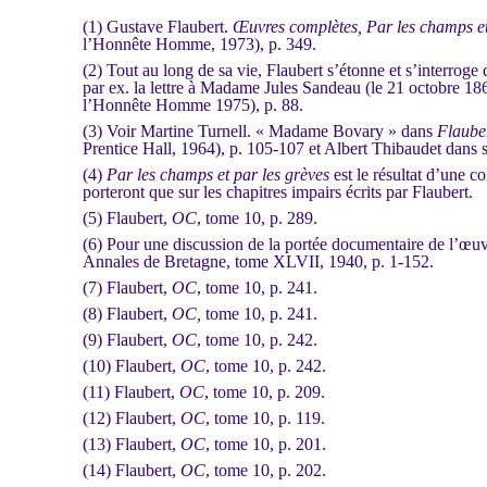
(1) Gustave Flaubert.
Œuvres complètes, Par les champs et
l’Honnête Homme, 1973), p. 349.
(2) Tout au long de sa vie, Flaubert s’étonne et s’interroge
par ex. la lettre à Madame Jules Sandeau (le 21 octobre 18
l’Honnête Homme 1975), p. 88.
(3) Voir Martine Turnell. « Madame Bovary » dans
Flauber
Prentice Hall, 1964), p. 105-107 et Albert Thibaudet dans
(4)
Par les champs et par les grèves
est le résultat d’une 
porteront que sur les chapitres impairs écrits par Flaubert.
(5) Flaubert,
OC
, tome 10, p. 289.
(6) Pour une discussion de la portée documentaire de l’
Annales de Bretagne, tome XLVII, 1940, p. 1-152.
(7) Flaubert,
OC
, tome 10, p. 241.
(8) Flaubert,
OC,
tome 10, p. 241.
(9) Flaubert,
OC
, tome 10, p. 242.
(10) Flaubert,
OC
, tome 10, p. 242.
(11) Flaubert,
OC
, tome 10, p. 209.
(12) Flaubert,
OC
, tome 10, p. 119.
(13) Flaubert,
OC
, tome 10, p. 201.
(14) Flaubert,
OC
, tome 10, p. 202.