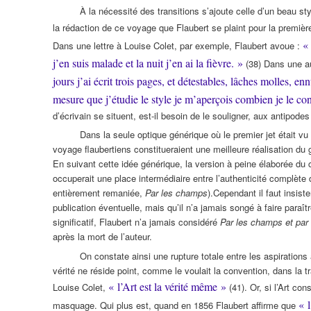
À la nécessité des transitions s’ajoute celle d’un beau s
la rédaction de ce voyage que Flaubert se plaint pour la premièr
«
Dans une lettre à Louise Colet, par exemple, Flaubert avoue :
j’en suis malade et la nuit j’en ai la fièvre. »
(38) Dans une au
jours j’ai écrit trois pages, et détestables, lâches molles, e
mesure que j’étudie le style je m’aperçois combien je le co
d’écrivain se situent, est-il besoin de le souligner, aux antipod
Dans la seule optique générique où le premier jet était
voyage flaubertiens constitueraient une meilleure réalisation du 
En suivant cette idée générique, la version à peine élaborée du c
occuperait une place intermédiaire entre l’authenticité complète d
entièrement remaniée,
Par les champs
).Cependant il faut insiste
publication éventuelle, mais qu’il n’a jamais songé à faire paraî
significatif, Flaubert n’a jamais considéré
Par
les champs et par
après la mort de l’auteur.
On constate ainsi une rupture totale entre les aspirations
vérité ne réside point, comme le voulait la convention, dans la t
« l’Art est la vérité même »
Louise Colet,
(41). Or, si l’Art con
« l
masquage. Qui plus est, quand en 1856 Flaubert affirme que