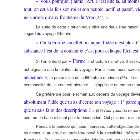
« Voilà pourquoi j’aime l’Art. C’est que là, au moins,
tout, on est à la fois son roi et son peuple, actif, et passif
ne s’arrête qu’aux frontières du Vrai (24). »
La suite de cette citation nous offre une deuxième raiso
l’égard du voyage littéraire :
« Où la Forme, en effet, manque, l’idée n’est plus. Ch
substance l’est de la couleur et c’est pour cela que l’Art es
« Forme »
Si l’on entend par
structure narrative, il est é
astreignante que la relation de voyage. Par ailleurs, nous savons
anciennes »
, la prose celle de la littérature moderne (26). II e
personnalité de l’auteur est absente — s’applique au roman et n
Sa préférence pour le roman aux dépens du voyage devient
absolument l’idée que tu as d’écrire ton voyage : 1° parce 
que tu sais faire des descriptions ? »
(27) Aux yeux du romancie
comme un banc d’essai pour la description. Qui plus est, c’est s
Pendant la période qui nous intéresse, cette objection de 
touchons ici au cœur du problème posé à la sensibilité littéraire
Précisons. Nous avons pu apprécier déjà l’importance qu’a jouée 