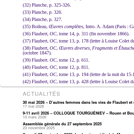
(32) Planche, p. 325-326.
(33) Planche, p. 326.
(34) Planche, p. 327.
(35) Boileau,
Œuvres complètes
, Intro. A. Adam (Paris : G
(36) Flaubert,
OC
, tome 14, p. 311 (fin novembre 1866).
(37) Flaubert,
OC
, tome 13, p. 178 (lettre à Louise Colet d
(38) Flaubert,
OC
,
Œuvres diverses, Fragments et Ébauch
(octobre 1847).
(39) Flaubert.
OC
, tome 12, p. 611.
(40) Flaubert,
OC
, tome 12, p. 811.
(41) Flaubert,
OC
, tome 13, p. 194 (lettre de la nuit du 15
(42) Flaubert,
OC
, tome 13, p. 428 (lettre à Louise Colet
ACTUALITÉS
30 mai 2026 – D’autres femmes dans les vies de Flaubert e
17 mai 2026
9-11 avril 2026 – COLLOQUE TOURGUÉNIEV – Rouen et Bou
10 mars 2026
Assemblée générale du 27 septembre 2025
23 novembre 2025