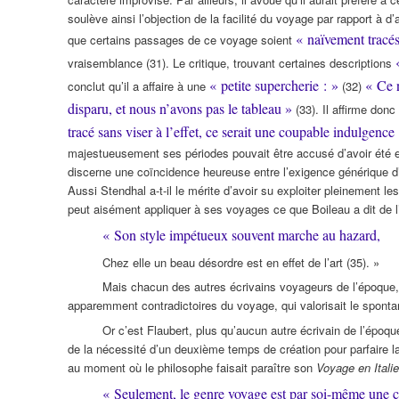
soulève ainsi l’objection de la facilité du voyage par rapport à d’
« naïvement tracé
que certains passages de ce voyage soient
vraisemblance (31). Le critique, trouvant certaines descriptions
« petite supercherie : »
« Ce n
conclut qu’il a affaire à une
(32)
disparu, et nous n’avons pas le tableau »
(33). Il affirme don
tracé sans viser à l’effet, ce serait une coupable indulgence
majestueusement ses périodes pouvait être accusé d’avoir été e
discerne une coïncidence heureuse entre l’exigence générique d’
Aussi Stendhal a-t-il le mérite d’avoir su exploiter pleinement le
peut aisément appliquer à ses voyages ce que Boileau a dit de l
« Son style impétueux souvent marche au hazard,
Chez elle un beau désordre est en effet de l’art (35). »
Mais chacun des autres écrivains voyageurs de l’époque,
apparemment contradictoires du voyage, qui valorisait le spontané, 
Or c’est Flaubert, plus qu’aucun autre écrivain de l’époqu
de la nécessité d’un deuxième temps de création pour parfaire la
au moment où le philosophe faisait paraître son
Voyage en Italie
« Seulement, le genre voyage est par soi-même une ch