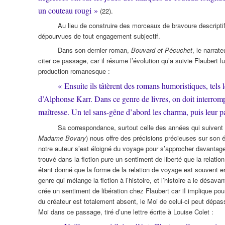
un couteau rougi »
(22).
Au lieu de construire des morceaux de bravoure descriptif
dépourvues de tout engagement subjectif.
Dans son dernier roman,
Bouvard et Pécuchet
, le narrat
citer ce passage, car il résume l’évolution qu’a suivie Flaubert
production romanesque :
« Ensuite ils tâtèrent des romans humoristiques, tels 
d’Alphonse Karr. Dans ce genre de livres, on doit interromp
maîtresse. Un tel sans-gêne d’abord les charma, puis leur p
Sa correspondance, surtout celle des années qui suivent 
Madame Bovary
) nous offre des précisions précieuses sur son 
notre auteur s’est éloigné du voyage pour s’approcher davantag
trouvé dans la fiction pure un sentiment de liberté que la relatio
étant donné que la forme de la relation de voyage est souvent 
genre qui mélange la fiction à l’histoire, et l’histoire a le désavan
crée un sentiment de libération chez Flaubert car iI implique pour
du créateur est totalement absent, le Moi de celui-ci peut dépass
Moi dans ce passage, tiré d’une lettre écrite à Louise Colet :