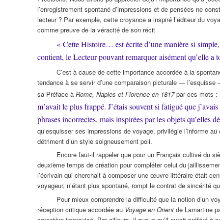
l’enregistrement spontané d’impressions et de pensées ne constit
lecteur ? Par exemple, cette croyance a inspiré l’éditeur du vo
comme preuve de la véracité de son récit
« Cette Histoire… est écrite d’une manière si simple, 
contient, le Lecteur pouvant remarquer aisément qu’elle a to
C’est à cause de cette importance accordée à la spontané
tendance à se servir d’une comparaison picturale — l’esquisse 
sa Préface à
Rome, Naples et Florence en 1817
par ces mots :
m’avait le plus frappé. J’étais souvent si fatigué que j’ava
phrases incorrectes, mais inspirées par les objets qu’elles d
qu’esquisser ses impressions de voyage, privilégie l’informe au d
détriment d’un style soigneusement poli.
Encore faut-il rappeler que pour un Français cultivé du siè
deuxième temps de création pour compléter celui du jaillissement 
l’écrivain qui cherchait à composer une œuvre littéraire était ce
voyageur, n’étant plus spontané, rompt le contrat de sincérité qui 
Pour mieux comprendre la difficulté que la notion d’un voy
réception critique accordée au
Voyage en Orient
de Lamartine pa
caractère improvisé. Par ailleurs, il avoue qu’il aurait préféré 