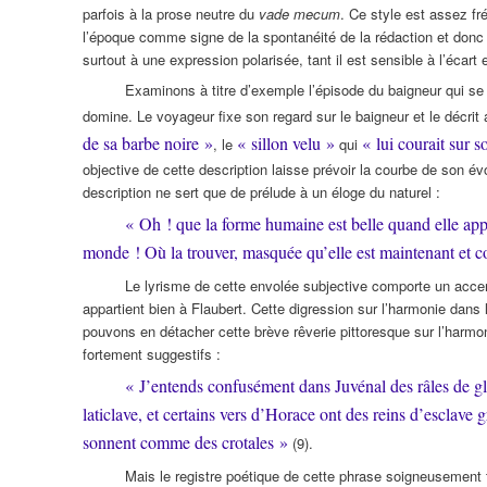
parfois à la prose neutre du
vade mecum
. Ce style est assez fré
l’époque comme signe de la spontanéité de la rédaction et donc 
surtout à une expression polarisée, tant il est sensible à l’écart en
Examinons à titre d’exemple l’épisode du baigneur qui se 
domine. Le voyageur fixe son regard sur le baigneur et le décrit
de sa barbe noire »
« sillon velu »
« lui courait sur 
, le
qui
objective de cette description laisse prévoir la courbe de son évo
description ne sert que de prélude à un éloge du naturel :
« Oh ! que la forme humaine est belle quand elle appar
monde ! Où la trouver, masquée qu’elle est maintenant et co
Le lyrisme de cette envolée subjective comporte un accen
appartient bien à Flaubert. Cette digression sur l’harmonie dans
pouvons en détacher cette brève rêverie pittoresque sur l’harmo
fortement suggestifs :
« J’entends confusément dans Juvénal des râles de gla
laticlave, et certains vers d’Horace ont des reins d’esclav
sonnent comme des crotales »
(9).
Mais le registre poétique de cette phrase soigneusement 