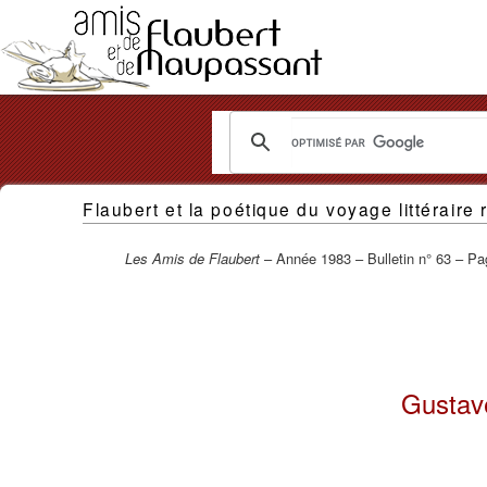
Les
Flaubert et la poétique du voyage littéraire
Amis
de
Les Amis de Flaubert
– Année 1983 – Bulletin n° 63 – Pa
Flaubert
et
de
Gustave
Maupassant