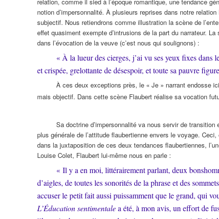
relation, comme il sied à l’époque romantique, une tendance géné
notion d’impersonnalité. À plusieurs reprises dans notre relation 
subjectif. Nous retiendrons comme illustration la scène de l’en
effet quasiment exempte d’intrusions de la part du narrateur. La 
dans l’évocation de la veuve (c’est nous qui soulignons) :
« À la lueur des cierges, j’ai vu ses yeux fixes dans 
et crispée, grelottante de désespoir, et toute sa pauvre fig
À ces deux exceptions près, le « Je » narrant endosse ici 
mais objectif. Dans cette scène Flaubert réalise sa vocation fu
Sa doctrine d’impersonnalité va nous servir de transition
plus générale de l’attitude flaubertienne envers le voyage. Ceci,
dans la juxtaposition de ces deux tendances flaubertiennes, l’une 
Louise Colet, Flaubert lui-même nous en parle :
« Il y a en moi, littérairement parlant, deux bonshomm
d’aigles, de toutes les sonorités de la phrase et des sommets d
accuser le petit fait aussi puissamment que le grand, qui vo
L’Éducation sentimentale
a été, à mon avis, un effort de fus