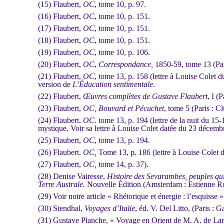
(15) Flaubert,
OC
, tome 10, p. 97.
(16) Flaubert,
OC
, tome 10, p. 151.
(17) Flaubert,
OC
, tome 10, p. 151.
(18) Flaubert,
OC
, tome 10, p. 151.
(19) Flaubert,
OC
, tome 10, p. 106.
(20) Flaubert,
OC
,
Correspondance,
1850-59, tome 13 (Pa
(21) Flaubert,
OC
, tome 13, p. 158 (lettre à Louise Colet d
version de
L’Éducation sentimentale
.
(22) Flaubert,
Œuvres complètes de Gustave Flaubert
, I (
(23) Flaubert,
OC, Bouvard et Pécuchet
, tome 5 (Paris : 
(24) Flaubert.
OC.
tome 13, p. 194 (lettre de la nuit du 15
mystique. Voir sa lettre à Louise Colet datée du 23 décem
(25) Flaubert,
OC
, tome 13, p. 194.
(26) Flaubert.
OC,
Tome 13, p. 186 (lettre à Louise Colet d
(27) Flaubert,
OC,
tome 14, p. 37).
(28) Denise Vairesse,
Histoire des Sevarambes, peuples qu
Terre Australe.
Nouvelle Édition (Amsterdam : Estienne Ro
(29) Voir notre article « Rhétorique et énergie : l’esquisse 
(30) Stendhal,
Voyages d’Italie
, éd. V. Del Litto, (Paris : G
(31) Gustave Planche, « Voyage en Orient de M. A. de La