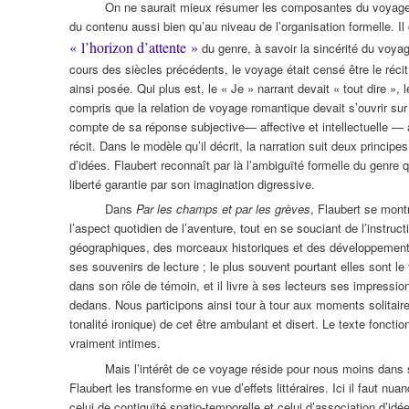
On ne saurait mieux résumer les composantes du voyage 
du contenu aussi bien qu’au niveau de l’organisation formelle. 
« l’horizon d’attente »
du genre, à savoir la sincérité du voya
cours des siècles précédents, le voyage était censé être le récit f
ainsi posée. Qui plus est, le « Je » narrant devait « tout dire 
compris que la relation de voyage romantique devait s’ouvrir sur l
compte de sa réponse subjective— affective et intellectuelle — à 
récit. Dans le modèle qu’il décrit, la narration suit deux principes
d’idées. Flaubert reconnaît par là l’ambiguïté formelle du genre q
liberté garantie par son imagination digressive.
Dans
Par les champs et par les grèves
, Flaubert se montr
l’aspect quotidien de l’aventure, tout en se souciant de l’instruct
géographiques, des morceaux historiques et des développements 
ses souvenirs de lecture ; le plus souvent pourtant elles sont le
dans son rôle de témoin, et il livre à ses lecteurs ses impress
dedans. Nous participons ainsi tour à tour aux moments solitaires 
tonalité ironique) de cet être ambulant et disert. Le texte fonct
vraiment intimes.
Mais l’intérêt de ce voyage réside pour nous moins dans 
Flaubert les transforme en vue d’effets littéraires. Ici il faut n
celui de contiguïté spatio-temporelle et celui d’association d’idée