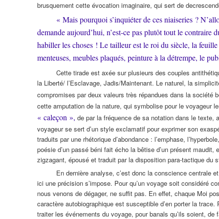
brusquement cette évocation imaginaire, qui sert de decrescendo
« Mais pourquoi s’inquiéter de ces niaiseries ? N’all
demande aujourd’hui, n’est-ce pas plutôt tout le contraire d
habiller les choses ! Le tailleur est le roi du siècle, la feuil
menteuses, meubles plaqués, peinture à la détrempe, le publ
Cette tirade est axée sur plusieurs des couples antithéti
la Liberté/ l’Esclavage, Jadis/Maintenant. Le naturel, la simpli
compromises par deux valeurs très répandues dans la société bo
cette amputation de la nature, qui symbolise pour le voyageur l
« caleçon »,
de par la fréquence de sa notation dans le texte, 
voyageur se sert d’un style exclamatif pour exprimer son exasp
traduits par une rhétorique d’abondance : l’emphase, l’hyperbole, l
poésie d’un passé béni fait écho la bêtise d’un présent maudit, 
zigzagant, épousé et traduit par la disposition para-tactique du s
En dernière analyse, c’est donc la conscience centrale et o
ici une précision s’impose. Pour qu’un voyage soit considéré com
nous venons de dégager, ne suffit pas. En effet, chaque Moi poss
caractère autobiographique est susceptible d’en porter la trace. P
traiter les événements du voyage, pour banals qu’ils soient, de 