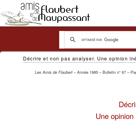
Les
Décrire et non pas analyser. Une opinion i
Amis
de
Les Amis de Flaubert
– Année 1985 – Bulletin n° 67 – Pa
Flaubert
et
Décri
de
Maupassant
Une opinion