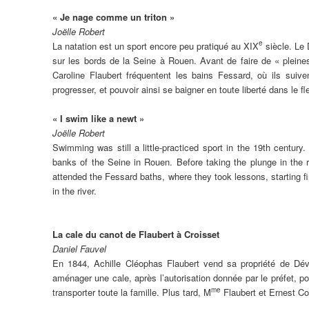
« Je nage comme un triton »
Joëlle Robert
e
La natation est un sport encore peu pratiqué au XIX
siècle. Le 
sur les bords de la Seine à Rouen. Avant de faire de « pleine
Caroline Flaubert fréquentent les bains Fessard, où ils sui
progresser, et pouvoir ainsi se baigner en toute liberté dans le fl
« I swim like a newt »
Joëlle Robert
Swimming was still a little-practiced sport in the 19th century
banks of the Seine in Rouen. Before taking the plunge in the
attended the Fessard baths, where they took lessons, starting fi
in the river.
La cale du canot de Flaubert à Croisset
Daniel Fauvel
En 1844, Achille Cléophas Flaubert vend sa propriété de Dévill
aménager une cale, après l’autorisation donnée par le préfet, po
me
transporter toute la famille. Plus tard, M
Flaubert et Ernest Com