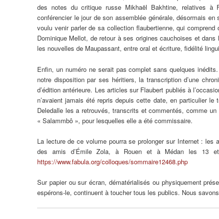
des notes du critique russe Mikhaël Bakhtine, relatives à 
conférencier le jour de son assemblée générale, désormais en se
voulu venir parler de sa collection flaubertienne, qui comprend
Dominique Mellot, de retour à ses origines cauchoises et dans l
les nouvelles de Maupassant, entre oral et écriture, fidélité ling
Enfin, un numéro ne serait pas complet sans quelques inédits
notre disposition par ses héritiers, la transcription d’une c
d’édition antérieure. Les articles sur Flaubert publiés à l’occa
n’avaient jamais été repris depuis cette date, en particulier 
Deledalle les a retrouvés, transcrits et commentés, comme un der
« Salammbô », pour lesquelles elle a été commissaire.
La lecture de ce volume pourra se prolonger sur Internet : les
des amis d’Émile Zola, à Rouen et à Médan les 13 et 1
https://www.fabula.org/colloques/sommaire12468.php
Sur papier ou sur écran, dématérialisés ou physiquement présen
espérons-le, continuent à toucher tous les publics. Nous savons 