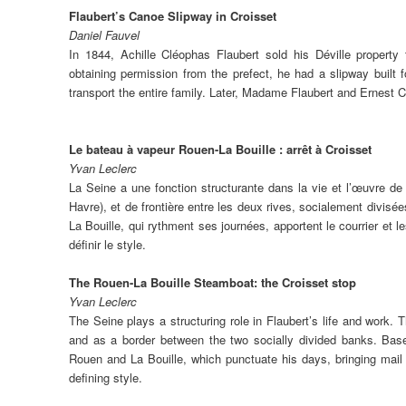
Flaubert’s Canoe Slipway in Croisset
Daniel Fauvel
In 1844, Achille Cléophas Flaubert sold his Déville property
obtaining permission from the prefect, he had a slipway built
transport the entire family. Later, Madame Flaubert and Ernest 
Le bateau à vapeur Rouen-La Bouille : arrêt à Croisset
Yvan Leclerc
La Seine a une fonction structurante dans la vie et l’œuvre de
Havre), et de frontière entre les deux rives, socialement divisé
La Bouille, qui rythment ses journées, apportent le courrier et le
définir le style.
The Rouen-La Bouille Steamboat: the Croisset stop
Yvan Leclerc
The Seine plays a structuring role in Flaubert’s life and work. 
and as a border between the two socially divided banks. Bas
Rouen and La Bouille, which punctuate his days, bringing mail a
defining style.