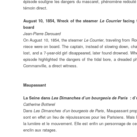
épisode souligne les dangers du mascaret, phénomène redouté 
témoin direct.
August 10, 1854, Wreck of the steamer
Le Courrier
facing 
board
Jean-Pierre Derouard
On August 10, 1854, the steamer
Le Courrier
, traveling from R
niece were on board. The captain, instead of slowing down, ch
lost, and a 7-year-old girl disappeared, later found drowned. Wh
episode highlighted the dangers of the tidal bore, a dreaded 
Commanville, a direct witness.
Maupassant
La Seine dans
Les Dimanches d’un bourgeois de Paris
: d
Catherine Botterel
Dans
Les Dimanches d’un bourgeois de Paris
, Maupassant propo
sont en effet un lieu de réjouissances pour les Parisiens. Mais 
la lumière et le mouvement. Elle est enfin un personnage de ces
enclin aux ratages.