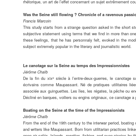
rhétorique, un art de l’effet concernant un sujet extrêmement cour
Was the Seine still flowing ? Chronicle of a ravenous passi
Francis Marcoin
This study starts from a strange question asked in the short st
subjective statement using terms that we find in more than one o
these feelings, that he has personnaly felt, evoked in the mode 
subject extremely popular in the literary and journalistic world.
Le canotage sur la Seine au temps des Impressionnistes
Jérôme Chaïb
De la fin du xixᵉ siècle à l’entre-deux-guerres, le canotage s
écrivains comme Maupassant. Né de pratiques utilitaires liées
associée aux guinguettes. Les îles, les régates, la pêche ou enco
Décliné en barques, voiliers ou engins originaux, ce canotage a
Boating on the Seine at the time of the Impressionists
Jérôme Chaïb
From the end of the 19th century to the interwar period, boating
and writers like Maupassant. Born from utilitarian practices linke
open-air cafés. Islands, regattas, fishing, and even picnics by t