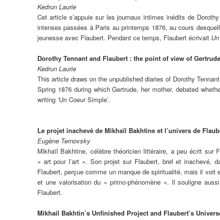
Kedrun Laurie
Cet article s’appuie sur les journaux intimes inédits de Dorot
intenses passées à Paris au printemps 1876, au cours desquelle
jeunesse avec Flaubert. Pendant ce temps, Flaubert écrivait
Un
Dorothy Tennant and Flaubert : the point of view of Gertrude
Kedrun Laurie
This article draws on the unpublished diaries of Dorothy Tennant 
Spring 1876 during which Gertrude, her mother, debated whether
writing ‘Un Coeur Simple’.
Le projet inachevé de Mikhaïl Bakhtine et l’univers de Flaub
Eugène Ternovsky
Mikhaïl Bakhtine, célèbre théoricien littéraire, a peu écrit sur
« art pour l’art ». Son projet sur Flaubert, bref et inachevé
Flaubert, perçue comme un manque de spiritualité, mais il voit e
et une valorisation du « primo-phénomène ». Il souligne aussi
Flaubert.
Mikhail Bakhtin’s Unfinished Project and Flaubert’s Univers