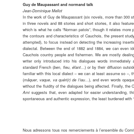
Guy de Maupassant and normand talk
Jean-Dominique Mellot
In the work of Guy de Maupassant (six novels, more than 300 st
in three novels and 88 stories and short stories, it also featur
which is what he calls “Norman patois”, though it relates more p
the contours and characteristics of Cauchois, the present stu
attempted), to focus instead on detecting the increasing inserti
dialectal. Between the end of 1882 and 1884, we can even ide
Cauchois country people and fishermen. We are mostly dealing
writer only introduced into his dialogues words immediately 
standard French (
ben
,
fieu
,
éfant
…) or by their diffusion outs
familiar with this local dialect – we can at least assume so –, 
(
mâquer
,
vaque
,
va quéri(r) de l’iau
…), and even words opaque
without the fluidity of the dialogues being affected. Finally, t
Ami
suggests that, even adapted for easier understanding, thi
spontaneous and authentic expression, the least burdened with “li
Nous adressons tous nos remerciements à l’ensemble du Comité d