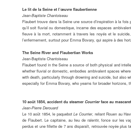
Le lit de la Seine et l’œuvre flaubertienne
Jean-Baptiste Chantoiseau
Flaubert trouve dans la Seine une source d’inspiration à la fois ph
qu’il soit fluvial ou domestique, incarne des espaces ambivalent
fleuve à la mort, notamment à travers les noyés et le suicide,
l’enfermement, surtout pour Emma Bovary, qui aspire à des horizon
The Seine River and Flaubertian Works
Jean-Baptiste Chantoiseau
Flaubert found in the Seine a source of both physical and intelle
whether fluvial or domestic, embodies ambivalent spaces where s
with death, particularly through drowning and suicide, but also
especially for Emma Bovary, who yearns for broader horizons, thu
10 août 1854, accident du steamer
Courrier
face au mascaret 
Jean-Pierre Derouard
Le 10 août 1854, le paquebot
Le Courrier
, reliant Rouen au Hav
de Flaubert. Le capitaine, au lieu de ralentir, fonce sur le
perdus et une fillette de 7 ans disparaît, retrouvée noyée plus t