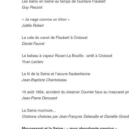
Les bains en Seine au temps de Gustave Flaubert
Guy Pessiot
« Je nage comme un triton »
Joëlle Robert
La cale du canot de Flaubert à Croisset
Daniel Fauvel
Le bateau à vapeur Rouen-La Bouille : arrêt à Croisset
Yvan Leclerc
Le lit de la Seine et l’œuvre flaubertienne
Jean-Baptiste Chantoiseau
10 août 1854, accident du steamer
Courrier
face au mascaret prè
Jean-Pierre Derouard
La Seine murmure…
Citations choisies par Jean-François Delesalle et Danielle Girard,
Maupassant et la Seine : « mon absorbante passion »