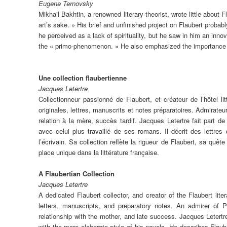
Eugene Ternovsky
Mikhail Bakhtin, a renowned literary theorist, wrote little about 
art’s sake. » His brief and unfinished project on Flaubert probab
he perceived as a lack of spirituality, but he saw in him an innov
the « primo-phenomenon. » He also emphasized the importance of
Une collection flaubertienne
Jacques Letertre
Collectionneur passionné de Flaubert, et créateur de l’hôtel li
originales, lettres, manuscrits et notes préparatoires. Admirateu
relation à la mère, succès tardif. Jacques Letertre fait part d
avec celui plus travaillé de ses romans. Il décrit des lettres
l’écrivain. Sa collection reflète la rigueur de Flaubert, sa quê
place unique dans la littérature française.
A Flaubertian Collection
Jacques Letertre
A dedicated Flaubert collector, and creator of the Flaubert lite
letters, manuscripts, and preparatory notes. An admirer of Pr
relationship with the mother, and late success. Jacques Letertr
with the more elaborate style of his novels. He describes Flaube