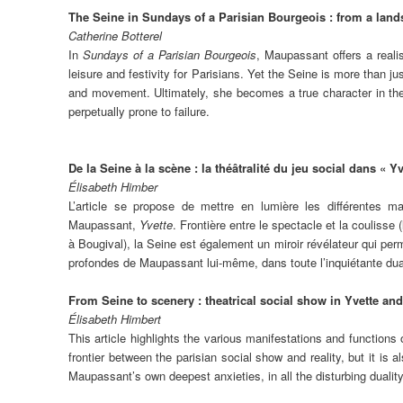
The Seine in Sundays of a Parisian Bourgeois : from a lan
Catherine Botterel
In
Sundays of a Parisian Bourgeois
, Maupassant offers a realis
leisure and festivity for Parisians. Yet the Seine is more than jus
and movement. Ultimately, she becomes a true character in these
perpetually prone to failure.
De la Seine à la scène : la théâtralité du jeu social dans « Y
Élisabeth Himber
L’article se propose de mettre en lumière les différentes m
Maupassant,
Yvette
. Frontière entre le spectacle et la coulisse
à Bougival), la Seine est également un miroir révélateur qui per
profondes de Maupassant lui-même, dans toute l’inquiétante dual
From Seine to scenery : theatrical social show in Yvette and
Élisabeth Himbert
This article highlights the various manifestations and function
frontier between the parisian social show and reality, but it is al
Maupassant’s own deepest anxieties, in all the disturbing dualit