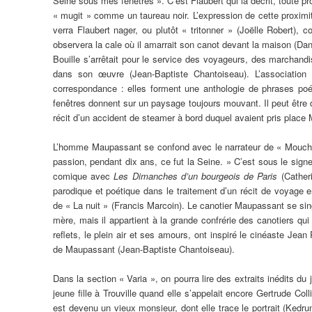
Seine sous mes fenêtres ». C’est Flaubert qui la décrit, toute pr
« mugit » comme un taureau noir. L’expression de cette proximit
verra Flaubert nager, ou plutôt « tritonner » (Joëlle Robert
observera la cale où il amarrait son canot devant la maison (Dani
Bouille s’arrêtait pour le service des voyageurs, des marchandis
dans son œuvre (Jean-Baptiste Chantoiseau). L’association 
correspondance : elles forment une anthologie de phrases poé
fenêtres donnent sur un paysage toujours mouvant. Il peut être 
récit d’un accident de steamer à bord duquel avaient pris place M
L’homme Maupassant se confond avec le narrateur de « Mouche 
passion, pendant dix ans, ce fut la Seine. » C’est sous le sign
comique avec
Les Dimanches d’un bourgeois de Paris
(Catheri
parodique et poétique dans le traitement d’un récit de voyag
de « La nuit » (Francis Marcoin). Le canotier Maupassant se sing
mère, mais il appartient à la grande confrérie des canotiers q
reflets, le plein air et ses amours, ont inspiré le cinéaste Jean
de Maupassant (Jean-Baptiste Chantoiseau).
Dans la section « Varia », on pourra lire des extraits inédits du
jeune fille à Trouville quand elle s’appelait encore Gertrude Coll
est devenu un vieux monsieur, dont elle trace le portrait (Kedr