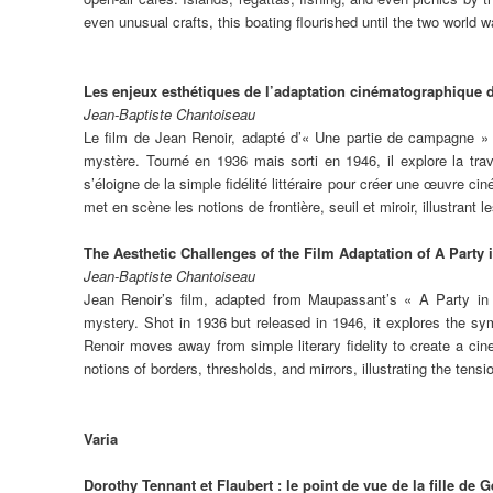
even unusual crafts, this boating flourished until the two world w
Les enjeux esthétiques de l’adaptation cinématographique d
Jean-Baptiste Chantoiseau
Le film de Jean Renoir, adapté d’« Une partie de campagne »
mystère. Tourné en 1936 mais sorti en 1946, il explore la tra
s’éloigne de la simple fidélité littéraire pour créer une œuvre ci
met en scène les notions de frontière, seuil et miroir, illustrant l
The Aesthetic Challenges of the Film Adaptation of A Party 
Jean-Baptiste Chantoiseau
Jean Renoir’s film, adapted from Maupassant’s « A Party in 
mystery. Shot in 1936 but released in 1946, it explores the sym
Renoir moves away from simple literary fidelity to create a cin
notions of borders, thresholds, and mirrors, illustrating the tens
Varia
Dorothy Tennant et Flaubert : le point de vue de la fille de G