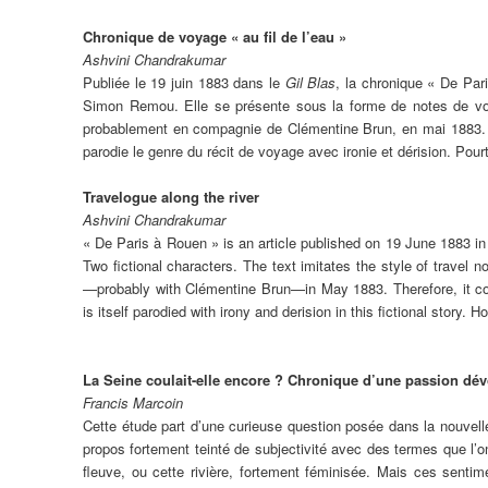
Chronique de voyage « au fil de l’eau »
Ashvini Chandrakumar
Publiée le 19 juin 1883 dans le
Gil Blas
, la chronique « De Pa
Simon Remou. Elle se présente sous la forme de notes de voy
probablement en compagnie de Clémentine Brun, en mai 1883. Il
parodie le genre du récit de voyage avec ironie et dérision. Pou
Travelogue along the river
Ashvini Chandrakumar
« De Paris à Rouen » is an article published on 19 June 1883 i
Two fictional characters. The text imitates the style of travel n
—probably with Clémentine Brun—in May 1883. Therefore, it con
is itself parodied with irony and derision in this fictional story. H
La Seine coulait-elle encore ? Chronique d’une passion dév
Francis Marcoin
Cette étude part d’une curieuse question posée dans la nouvel
propos fortement teinté de subjectivité avec des termes que l’
fleuve, ou cette rivière, fortement féminisée. Mais ces sentim