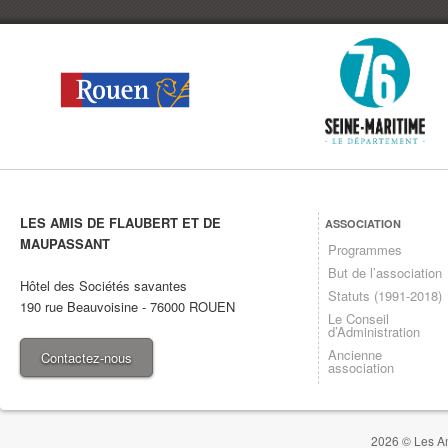
LES AMIS DE FLAUBERT ET DE
ASSOCIATION
MAUPASSANT
Programmes
But de l’association
Hôtel des Sociétés savantes
Statuts (1991-2018)
190 rue Beauvoisine
-
76000
ROUEN
Le Conseil
d’Administration
Ancienne
Contactez-nous
association
2026 © Les Am