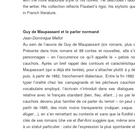
the writer. His collection reflects Flaubert’s rigor, his stylistic 
in French literature.
Guy de Maupassant et le parler normand
Jean-Dominique Mellot
Au sein de l’œuvre de Guy de Maupassant (six romans, plus de 
Présente dans trois romans et 88 contes et nouvelles, elle s’in
personnages – en l’occurrence ce qu’il appelle le « patois n
cauchois. Après un bref rappel des contours et caractéristiq
Maupassant (qui a déjà été tentée), pour s’attacher plutôt à y d
puis, à partir de 1882, franchement dialectaux. Entre la fin 188
typer l’oralité chez les campagnards et les pêcheurs cauchois.
vocabulaire employé, l’écrivain n’introduit dans ses dialogu
relative avec le français standard (
ben
,
fieu
,
éfant
…) ou par le
cauchois devenu plus familier de ce parler du terroir – on peut
partir de 1885, des mots moins transparents (
mâquer
,
vaque
,
éluger
…), en s’en remettant au contexte et sans que la fluidité 
clés de ses romans
Une vie
et
Bel-Ami
suggère que, même amén
à un statut particulier : celui de l’expression la plus spontanée et