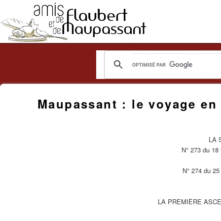
Les
Amis
Maupassant : le voyage en 
de
Flaubert
LA 
et
N° 273 du 18 
de
N° 274 du 25
Maupassant
LA PREMIÈRE ASC