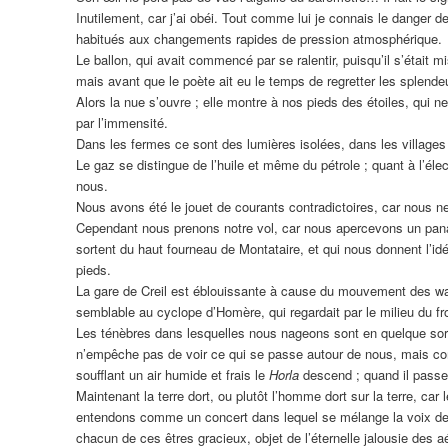
Inutilement, car j’ai obéi. Tout comme lui je connais le danger 
habitués aux changements rapides de pression atmosphérique.
Le ballon, qui avait commencé par se ralentir, puisqu’il s’était m
mais avant que le poète ait eu le temps de regretter les splend
Alors la nue s’ouvre ; elle montre à nos pieds des étoiles, qui ne
par l’immensité.
Dans les fermes ce sont des lumières isolées, dans les villages 
Le gaz se distingue de l’huile et même du pétrole ; quant à l’élect
nous.
Nous avons été le jouet de courants contradictoires, car nous 
Cependant nous prenons notre vol, car nous apercevons un pana
sortent du haut fourneau de Montataire, et qui nous donnent l’idé
pieds.
La gare de Creil est éblouissante à cause du mouvement des wag
semblable au cyclope d’Homère, qui regardait par le milieu du fr
Les ténèbres dans lesquelles nous nageons sont en quelque sorte
n’empêche pas de voir ce qui se passe autour de nous, mais co
soufflant un air humide et frais le
Horla
descend ; quand il passe su
Maintenant la terre dort, ou plutôt l’homme dort sur la terre, c
entendons comme un concert dans lequel se mélange la voix de t
chacun de ces êtres gracieux, objet de l’éternelle jalousie des a