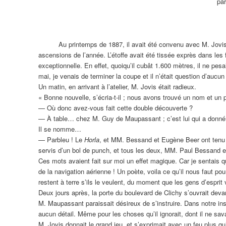
pa
Au printemps de 1887, il avait été convenu avec M. Jovis qu
ascensions de l’année. L’étoffe avait été tissée exprès dans les f
exceptionnelle. En effet, quoiqu’il cubât 1.600 mètres, il ne pe
mai, je venais de terminer la coupe et il n’était question d’aucu
Un matin, en arrivant à l’atelier, M. Jovis était radieux.
« Bonne nouvelle, s’écria-t-il ; nous avons trouvé un nom et un p
— Où donc avez-vous fait cette double découverte ?
— À table… chez M. Guy de Maupassant ; c’est lui qui a donné 
Il se nomme…
— Parbleu ! Le
Horla
, et MM. Bessand et Eugène Beer ont tenu 
servis d’un bol de punch, et tous les deux, MM. Paul Bessand
Ces mots avaient fait sur moi un effet magique. Car je sentais q
de la navigation aérienne ! Un poète, voila ce qu’il nous faut po
restent à terre s’ils le veulent, du moment que les gens d’esprit 
Deux jours après, la porte du boulevard de Clichy s’ouvrait de
M. Maupassant paraissait désireux de s’instruire. Dans notre ins
aucun détail. Même pour les choses qu’il ignorait, dont il ne sava
M. Jovis donnait le grand jeu, et s’exprimait avec un feu plus qu’