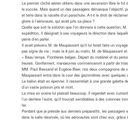
Le premier cliché aérien obtenu dans une ascension libre le fut
le succès. Mais quand un des passagers démasqua l’objectif, pour 
et terre dans la nacelle d’un parachute. A-t-il le droit de réclam
gloire à l’aéronaute, qui avait pris sa place ?
Quelle que soit la solution que l’on donnera à cette question, M.
expédition, Il désignait à ses voyageurs la direction dans laquelle
peine d’en parler.
Il avait prévenu M. de Maupassant qu’il lui ferait faire un voyag
pas signe de vie ; mais le 8 juin au matin, M. de Maupassant et
« Beau temps. Frontières belges. Départ du matériel et du personn
heures. Gonﬂement, manœuvres commenceront à partir de trois h
MM. Paul Bessand et Eugène Beer, nos deux compagnons de voyag
Maupassant entra dans la cour des gazomètres avec quelques 
Le ballon était en épervier. Il ressemblait à une grande galette d
d’un vaste poisson pris et mort.
La mise en scène lui plaisait beaucoup. Il regardait avec curio
l’un derrière l’autre, qu’il trouvait semblables à des colonnes 
fer.
Pendant que je préside aux derniers préparatifs, les passagers 
dans la salle réservée, où les aéronautes sont chez eux, grâce 