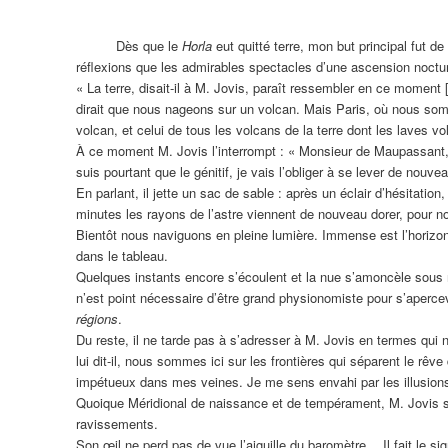
Dès que le
Horla
eut quitté terre, mon but principal fut
réﬂexions que les admirables spectacles d’une ascension nocturn
« La terre, disait-il à M. Jovis, paraît ressembler en ce moment 
dirait que nous nageons sur un volcan. Mais Paris, où nous som
volcan, et celui de tous les volcans de la terre dont les laves vol
À ce moment M. Jovis l’interrompt : « Monsieur de Maupassant, di
suis pourtant que le génitif, je vais l’obliger à se lever de nou
En parlant, il jette un sac de sable : après un éclair d’hésitation,
minutes les rayons de l’astre viennent de nouveau dorer, pour n
Bientôt nous naviguons en pleine lumière. Immense est l’horizon, m
dans le tableau.
Quelques instants encore s’écoulent et la nue s’amoncèle sous 
n’est point nécessaire d’être grand physionomiste pour s’aperce
régions
.
Du reste, il ne tarde pas à s’adresser à M. Jovis en termes qui
lui dit-il, nous sommes ici sur les frontières qui séparent le rê
impétueux dans mes veines. Je me sens envahi par les illusion
Quoique Méridional de naissance et de tempérament, M. Jovis se
ravissements.
Son œil ne perd pas de vue l’aiguille du baromètre… Il fait le si