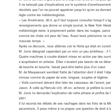
Il ne tarissait pas d’explications sur le système d’avertissements
résultats que l’on ne pouvait apprécier jusqu’ici qu’en se donnant
règle contre les météorologistes.
« Les Américains, dit-il, qu’il faut toujours consulter lorsqu’il
renseignements que donne un simple journal, le
New York Heral
météorologie reste, à proprement parler, dans les nuages, parce 
comme les chats ont peur de l’eau. Aussi leurs prévisions ne val
mauvais temps. »
Après ce discours, nous allâmes voir le
Horla
qui était en const
M. Jovis désignait cependant par un nom un peu ambitieux : il l
Quatre machines à coudre étaient mises en action par des ouvrière
s’acquittaient en artistes. Elles n’avaient pas besoin de se dér
de bouche en bouche, faisait peut-être battre plus d’un cœur.
M. de Maupassant semblait ﬂatté de l’attention dont il était l’obj
minces comme du papier de soie, longues, souples et légères.
« Voilà comment doivent être faits les vaisseaux de l’avenir, par
Jason. À celle qu’Hercule vint, dit-on, achever, je préfère la cons
M. Jovis lui demanda l’explication de cette phrase et proﬁta de
240 ͤ.
Il lui raconta les détails de ses naufrages dans les ﬂots de la M
ascensions. Il posa même à ce propos une question de droit à l