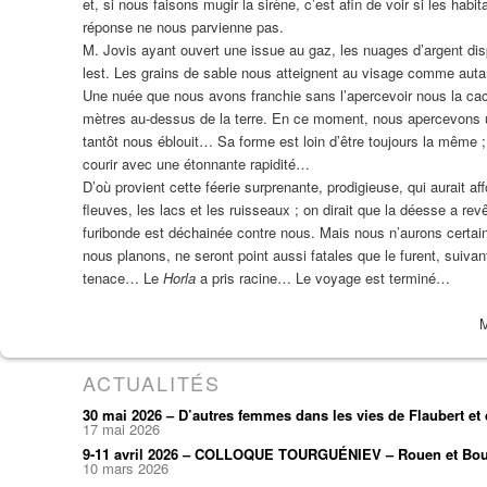
et, si nous faisons mugir la sirène, c’est afin de voir si les h
réponse ne nous parvienne pas.
M. Jovis ayant ouvert une issue au gaz, les nuages d’argent dispar
lest. Les grains de sable nous atteignent au visage comme autant
Une nuée que nous avons franchie sans l’apercevoir nous la cac
mètres au-dessus de la terre. En ce moment, nous apercevons une
tantôt nous éblouit… Sa forme est loin d’être toujours la même ; 
courir avec une étonnante rapidité…
D’où provient cette féerie surprenante, prodigieuse, qui aurait 
ﬂeuves, les lacs et les ruisseaux ; on dirait que la déesse a rev
furibonde est déchainée contre nous. Mais nous n’aurons certaine
nous planons, ne seront point aussi fatales que le furent, suivan
tenace… Le
Horla
a pris racine… Le voyage est terminé…
ACTUALITÉS
30 mai 2026 – D’autres femmes dans les vies de Flaubert e
17 mai 2026
9-11 avril 2026 – COLLOQUE TOURGUÉNIEV – Rouen et Bou
10 mars 2026