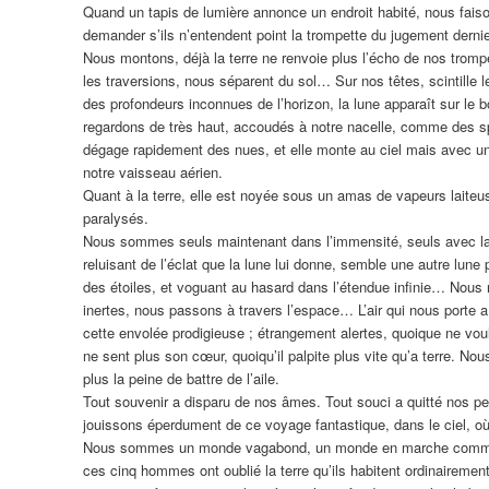
Quand un tapis de lumière annonce un endroit habité, nous faiso
demander s’ils n’entendent point la trompette du jugement dernie
Nous montons, déjà la terre ne renvoie plus l’écho de nos tr
les traversions, nous séparent du sol… Sur nos têtes, scintille l
des profondeurs inconnues de l’horizon, la lune apparaît sur le 
regardons de très haut, accoudés à notre nacelle, comme des sp
dégage rapidement des nues, et elle monte au ciel mais avec u
notre vaisseau aérien.
Quant à la terre, elle est noyée sous un amas de vapeurs laiteu
paralysés.
Nous sommes seuls maintenant dans l’immensité, seuls avec la lu
reluisant de l’éclat que la lune lui donne, semble une autre lune
des étoiles, et voguant au hasard dans l’étendue infinie… Nous
inertes, nous passons à travers l’espace… L’air qui nous porte a
cette envolée prodigieuse ; étrangement alertes, quoique ne vou
ne sent plus son cœur, quoiqu’il palpite plus vite qu’a terre.
plus la peine de battre de l’aile.
Tout souvenir a disparu de nos âmes. Tout souci a quitté nos pe
jouissons éperdument de ce voyage fantastique, dans le ciel, où 
Nous sommes un monde vagabond, un monde en marche comme n
ces cinq hommes ont oublié la terre qu’ils habitent ordinairem