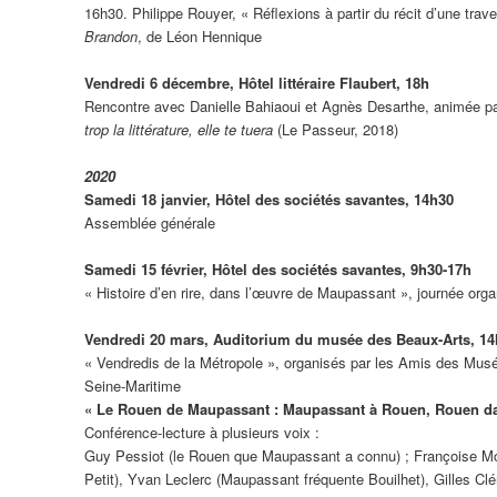
16h30. Philippe Rouyer, « Réflexions à partir du récit d’une tr
Brandon
, de Léon Hennique
Vendredi 6 décembre, Hôtel littéraire Flaubert, 18h
Rencontre avec Danielle Bahiaoui et Agnès Desarthe, animée pa
trop la littérature, elle te tuera
(Le Passeur, 2018)
2020
Samedi 18 janvier, Hôtel des sociétés savantes, 14h30
Assemblée générale
Samedi 15 février, Hôtel des sociétés savantes, 9h30-17h
« Histoire d’en rire, dans l’œuvre de Maupassant », journée orga
Vendredi 20 mars, Auditorium du musée des Beaux-Arts,
14
« Vendredis de la Métropole », organisés par les Amis des Mu
Seine-Maritime
« Le Rouen de Maupassant : Maupassant à Rouen, Rouen d
Conférence-lecture à plusieurs voix :
Guy Pessiot (le Rouen que Maupassant a connu) ; Françoise Mo
Petit), Yvan Leclerc (Maupassant fréquente Bouilhet), Gilles Cl