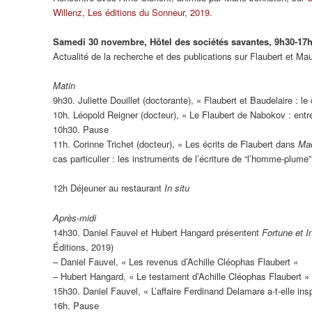
Willenz, Les éditions du Sonneur, 2019.
Samedi 30 novembre, Hôtel des sociétés savantes, 9h30-17
Actualité de la recherche et des publications sur Flaubert et M
Matin
9h30. Juliette Douillet (doctorante), « Flaubert et Baudelaire : l
10h. Léopold Reigner (docteur), « Le Flaubert de Nabokov : ent
10h30. Pause
11h. Corinne Trichet (docteur), « Les écrits de Flaubert dans
Ma
cas particulier : les instruments de l’écriture de “l’homme-plume”
12h Déjeuner au restaurant
In situ
Après-midi
14h30. Daniel Fauvel et Hubert Hangard présentent
Fortune et I
Éditions, 2019)
– Daniel Fauvel, « Les revenus d’Achille Cléophas Flaubert »
– Hubert Hangard, « Le testament d’Achille Cléophas Flaubert »
15h30. Daniel Fauvel, « L’affaire Ferdinand Delamare a-t-elle ins
16h. Pause