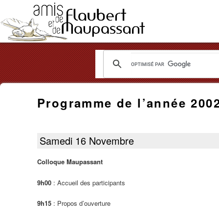
Les
Amis
Programme de l’année 200
de
Flaubert
Samedi 16 Novembre
et
Colloque Maupassant
de
9h00
: Accueil des participants
Maupassant
9h15
: Propos d’ouverture