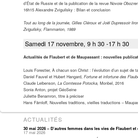
d’État de Russie et de la publication de la revue
Novoie Obozren
16h15 Alexandre Zviguilsky : Bilan et conclusion
Tout au long de la journée, Gilles Cléroux et Joël Dupressoir liro
Zviguilsky, Flammarion, 1989
Samedi 17 novembre, 9 h 30 -17 h 30
Actualités de Flaubert et de Maupassant : nouvelles publica
Louis Forestier, À chacun son Christ : l’évolution d’un sujet de
Daniel Fauvel et Hubert Hangard,
Fortune et infortune des Flaub
Claude Leibenson,
La Comtesse Potocka,
Monbel, 2016
Sonia Anton, projet GéoSeine
Juliette Benamron, titre à préciser
Hans Färnloff, Nouvelles traditions, vieilles traductions – Mau
ACTUALITÉS
30 mai 2026 – D’autres femmes dans les vies de Flaubert e
17 mai 2026