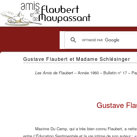
Les
Gustave Flaubert et Madame Schlésinger
Amis
de
Les Amis de Flaubert
– Année 1960 – Bulletin n° 17 – Pa
Flaubert
et
Gustave Fla
de
Maupassant
Maxime Du Camp, qui a très bien connu Flaubert, a nett
«
entre
L’Éducation Sentimentale
et la vie intime de son auteur :