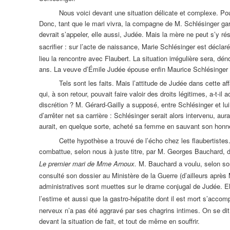
Nous voici devant une situation délicate et complexe. Pour 
Donc, tant que le mari vivra, la compagne de M. Schlésinger gard
devrait s’appeler, elle aussi, Judée. Mais la mère ne peut s’y ré
sacrifier : sur l’acte de naissance, Marie Schlésinger est déclar
lieu la rencontre avec Flaubert. La situation irrégulière sera, d
ans. La veuve d’Émile Judée épouse enfin Maurice Schlésinger 
Tels sont les faits. Mais l’attitude de Judée dans cette af
qui, à son retour, pouvait faire valoir des droits légitimes, a-t-i
discrétion ? M. Gérard-Gailly a supposé, entre Schlésinger et l
d’arrêter net sa carrière : Schlésinger serait alors intervenu, aur
aurait, en quelque sorte, acheté sa femme en sauvant son honn
Cette hypothèse a trouvé de l’écho chez les flaubertistes
combattue, selon nous à juste titre, par M. Georges Bauchard, d
Le premier mari de Mme Arnoux.
M. Bauchard a voulu, selon s
consulté son dossier au Ministère de la Guerre (d’ailleurs après M
administratives sont muettes sur le drame conjugal de Judée. El
l’estime et aussi que la gastro-hépatite dont il est mort s’acco
nerveux n’a pas été aggravé par ses chagrins intimes. On se dit d
devant la situation de fait, et tout de même en souffrir.