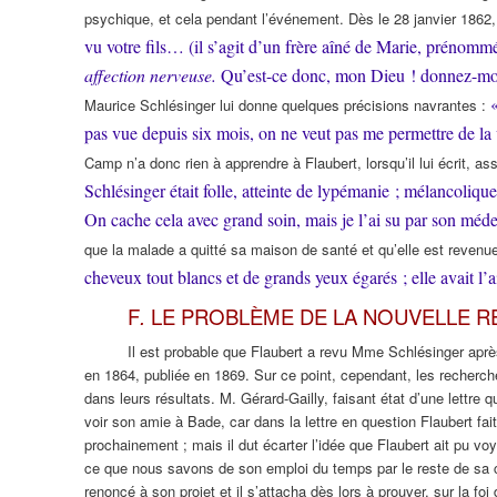
psychique, et cela pendant l’événement. Dès le 28 janvier 1862, 
vu votre fils… (il s’agit d’un frère aîné de Marie, prénom
affection nerveuse.
Qu’est-ce donc, mon Dieu ! donnez-moi, 
«
Maurice Schlésinger lui donne quelques précisions navrantes :
pas vue depuis six mois, on ne veut pas me permettre de la
Camp n’a donc rien à apprendre à Flaubert, lorsqu’il lui écrit, a
Schlésinger était folle, atteinte de lypémanie ; mélancoli
On cache cela avec grand soin, mais je l’ai su par son mé
que la malade a quitté sa maison de santé et qu’elle est revenu
cheveux tout blancs et de grands yeux égarés ; elle avait 
F
.
LE PROBLÈME DE LA NOUVELLE RE
Il est probable que Flaubert a revu Mme Schlésinger après 
en 1864, publiée en 1869. Sur ce point, cependant, les recherche
dans leurs résultats. M. Gérard-Gailly, faisant état d’une lettre 
voir son amie à Bade, car dans la lettre en question Flaubert fa
prochainement ; mais il dut écarter l’idée que Flaubert ait pu vo
ce que nous savons de son emploi du temps par le reste de sa 
renoncé à son projet et il s’attacha dès lors à prouver, sur la fo