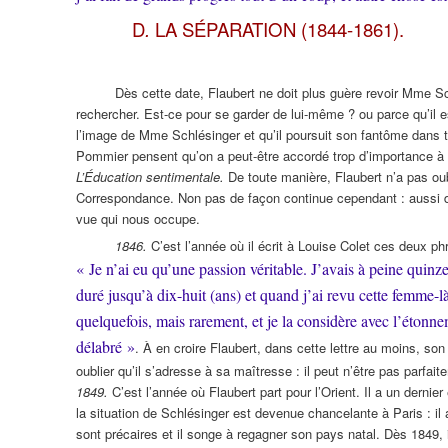
D
.
LA SÉPARATION (1844-1861).
Dès cette date, Flaubert ne doit plus guère revoir Mme Sc
rechercher. Est-ce pour se garder de lui-même ? ou parce qu’il e
l’image de Mme Schlésinger et qu’il poursuit son fantôme dans 
Pommier pensent qu’on a peut-être accordé trop d’importance à c
L’Éducation sentimentale.
De toute manière, Flaubert n’a pas ou
Correspondance. Non pas de façon continue cependant : aussi d
vue qui nous occupe.
1846.
C’est l’année où il écrit à Louise Colet ces deux ph
« Je n’ai eu qu’une passion véritable. J’avais à peine quinz
duré jusqu’à dix-huit (ans) et quand j’ai revu cette femme-là
quelquefois, mais rarement, et je la considère avec l’étonne
délabré »
. À en croire Flaubert, dans cette lettre au moins, s
oublier qu’il s’adresse à sa maîtresse : il peut n’être pas parfai
1849.
C’est l’année où Flaubert part pour l’Orient. Il a un derni
la situation de Schlésinger est devenue chancelante à Paris : il
sont précaires et il songe à regagner son pays natal. Dès 1849, 