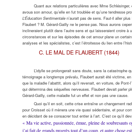
Quant aux relations particulières avec Mme Schlésinger, e
avoua son amour, qu’elle en fut troublée et qu’une tendresse prof
L’Éducation Sentimentale
n’aurait pas de sens. Faut-il aller plu
Flaubert ? M. Gérard-Gailly ne le pense pas. Nous aurons cepend
inclineraient plutôt dans l’autre sens et qui laisseraient croire à
circonstances et sur les épisodes de cet amour plane un certai
analyses et les spécialistes, c’est l’étroitesse du lien entre l’his
C
.
LE MAL DE FLAUBERT (1844)
L’idylle se prolongerait sans doute, sans la catastrophe q
témoignage a longtemps prévalu, Flaubert aurait été victime, en 
que la maladie l’abattit, alors qu’il revenait, en voiture, de Pon
qui détermina des séquelles nerveuses. Flaubert devait parler
Gérard-Gailly, cette maladie fut un effet et non pas une cause.
Quoi qu’il en soit, cette crise entraîne un changement radic
pour Croisset où il mènera une vie quasi sédentaire, et pour com
en décidant de se consacrer tout entier à l’art. C’est ce qu’il d
« Ma vie active, passionnée, émue, pleine de soubresauts op
j’ai fait de grands progrès tout d’un coup, et autre chose es