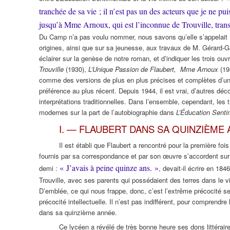
tranchée de sa vie ; il n’est pas un des acteurs que je ne p
jusqu’à Mme Arnoux, qui est l’inconnue de Trouville, trans
Du Camp n’a pas voulu nommer, nous savons qu’elle s’appelait 
origines, ainsi que sur sa jeunesse, aux travaux de M. Gérard-Gail
éclairer sur la genèse de notre roman, et d’indiquer les trois ou
Trouville
(1930),
L’Unique Passion de Flaubert, Mme Arnoux
(19
comme des versions de plus en plus précises et complètes d’une m
préférence au plus récent. Depuis 1944, il est vrai, d’autres déco
interprétations traditionnelles. Dans l’ensemble, cependant, les
modernes sur la part de l’autobiographie dans
L’Éducation Senti
I. — FLAUBERT DANS SA QUINZIÈME
Il est établi que Flaubert a rencontré pour la première fo
fournis par sa correspondance et par son œuvre s’accordent sur 
« J’avais à peine quinze ans. »
demi :
, devait-il écrire en 18
Trouville, avec ses parents qui possédaient des terres dans le v
D’emblée, ce qui nous frappe, donc, c’est l’extrême précocité sen
précocité intellectuelle. Il n’est pas indifférent, pour comprendre
dans sa quinzième année.
Ce lycéen a révélé de très bonne heure ses dons littéraires