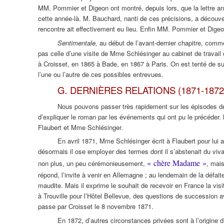
MM. Pommier et Digeon ont montré, depuis lors, que la lettre an
cette année-là. M. Bauchard, nanti de ces précisions, a découver
rencontre ait effectivement eu lieu. Enfin MM. Pommier et Dig
Sentimentale,
au début de l’avant-dernier chapitre, comm
pas celle d’une visite de Mme Schlésinger au cabinet de travail d
à Croisset, en 1865 à Bade, en 1867 à Paris. On est tenté de supp
l’une ou l’autre de ces possibles entrevues.
G
.
DERNIÈRES RELATIONS (1871-1872
Nous pouvons passer très rapidement sur les épisodes de
d’expliquer le roman par les événements qui ont pu le précéder. M
Flaubert et Mme Schlésinger.
En avril 1871, Mme Schlésinger écrit à Flaubert pour lui 
désormais il ose employer des termes dont il s’abstenait du vivant 
« chère Madame »
non plus, un peu cérémonieusement,
, mai
répond, l’invite à venir en Allemagne ; au lendemain de la défaite
maudite. Mais il exprime le souhait de recevoir en France la visi
à Trouville pour l’Hôtel Bellevue, des questions de succession av
passe par Croisset le 8 novembre 1871.
En 1872, d’autres circonstances privées sont à l’origine d