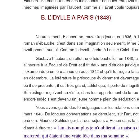
Flaubert. Retenons toutes ces indications : nous les retrouvon
héroïnes imaginées par Flaubert, comme s’il avait voulu toujou
B
.
L’IDYLLE A PARIS (1843)
Naturellement, Flaubert se trouve trop jeune, en 1836, à 
roman s’ébauche, c’est dans son imagination seulement, Mme Sc
avait produit sur lui. Comme il devait l’écrire à Louise Colet, il 
Gustave Flaubert, en effet, une fois bachelier, en 1840, a 
s’inscrire à la Faculté de Droit et il fit deux ans d’études juri
l’examen de première année en août 1842 et qu’il fut reçu à la s
en décembre. La littérature le préoccupe évidemment davantage,
où il se présente ; il est très grand, athlétique, il porte de mag
Schlésinger reçoivent sa visite, dans leur appartement de la rue
encore indécis est devenu un jeune homme plein de séduction et
Nous avons gardé des témoignages sur les relations entre 
mars 1843. De longues conversations se déroulent, sur l’art, no
prénom. Maurice Schlésinger fait des séjours à Rouen dans la fam
« Jamais non plus je n’oublierai la maison d
d’amitié étroite :
mercredi qui étaient une vraie fête dans ma semaine »
.