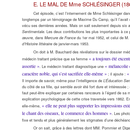
E
.
LE MAL DE Mme SCHLÉSINGER (186
Cet épisode, c’est l’internement de Mme Schlésinger dans
longtemps par un témoignage de Maxime Du Camp, qu’il l’avait re
vécu ses dernières années. Mais on sait seulement depuis six ans
Sentimentale.
Les deux contributions les plus importantes à ce
œuvre,
dans
Mercure de France
du 1er mai 1952, et celui de M
d’Histoire littéraire
de janvier-mars 1953.
On doit à M. Bauchard des révélations sur le dossier mé
« a toujours été excent
médecin traitant précise que sa femme
assortie »
« mélancolie 
. Le médecin traitant diagnostique une
caractère noble, qui s’est sacrifiée elle-même »
« 
; il ajoute :
Il importe de savoir, même pour l’intelligence de
L’Éducation Se
du côté de sa fille, qui semble avoir été fort dure et intéressée
faut peut-être expliquer par certaines rancœurs à l’égard de sa
explication psychologique de cette crise traversée vers 1862. En 
« elle ne peut plus supporter les impressions extéri
elle-même,
le chant des oiseaux, le commerce des hommes »
. Les photo
fixe et tendu et plus généralement les stigmates d’une déchéan
Or on sait, grâce à des lettres dont MM. Pommier et Dige