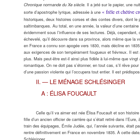
Chronique normande du Xe siècle.
Il a jeté sur le papier, une nu
« frêle et chétive c
sorte d’apostrophe lyrique, adressée à une
historiques, deux histoires corses et des contes divers, dont le 
saltimbanques. Au total, en une année, la valeur d’une centaine d
évidemment sous l’influence de ses lectures. Déjà, cependant, o
échevelé, qu’il découvre dans sa province, alors même que la
en France a connu son apogée vers 1830, mais décline en 1835. 
aux exigences de son tempérament fougueux et fiévreux. II est
plus. Mais peut-être est-il ainsi plus fidèle à lui-même que vingt a
romantique. On ne doit pas s’étonner, en tout cas, s’il rêve po
d’une passion violente qui l’occupera tout entier. Il est prédispos
II. — LE MÉNAGE SCHLÉSINGER
A : ÉLISA FOUCAULT
Celle qu’il va aimer est née Élisa Foucault et son histoire
fille d’un ancien officier de carrière qui s’était retiré dans l’Eu
train des équipages, Émile Judée, qui, l’année suivante, était 
rentre définitivement en France en novembre 1835. À cette date
Schlésinger.