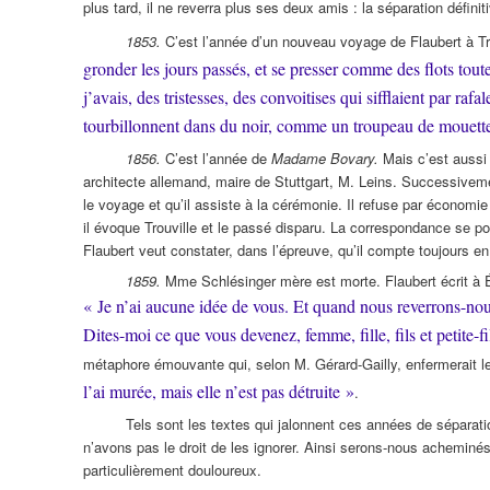
plus tard, il ne reverra plus ses deux amis : la séparation défin
1853.
C’est l’année d’un nouveau voyage de Flaubert à Trouv
gronder les jours passés, et se presser comme des flots tout
j’avais, des tristesses, des convoitises qui sifflaient par ra
tourbillonnent dans du noir, comme un troupeau de mouett
1856.
C’est l’année de
Madame Bovary.
Mais c’est aussi
architecte allemand, maire de Stuttgart, M. Leins. Successiveme
le voyage et qu’il assiste à la cérémonie. Il refuse par économ
il évoque Trouville et le passé disparu. La correspondance se 
Flaubert veut constater, dans l’épreuve, qu’il compte toujours e
1859.
Mme Schlésinger mère est morte. Flaubert écrit à Él
« Je n’ai aucune idée de vous. Et quand nous reverrons-no
Dites-moi ce que vous devenez, femme, fille, fils et petite-
métaphore émouvante qui, selon M. Gérard-Gailly, enfermerait le
l’ai murée, mais elle n’est pas détruite »
.
Tels sont les textes qui jalonnent ces années de sépara
n’avons pas le droit de les ignorer. Ainsi serons-nous acheminé
particulièrement douloureux.