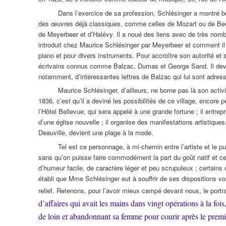
Dans l’exercice de sa profession, Schlésinger a montré bea
des œuvres déjà classiques, comme celles de Mozart ou de Beeth
de Meyerbeer et d’Halévy. Il a noué des liens avec de très nomb
introduit chez Maurice Schlésinger par Meyerbeer et comment il 
piano et pour divers instruments. Pour accroître son autorité et 
écrivains connus comme Balzac, Dumas et George Sand. Il devin
notamment, d’intéressantes lettres de Balzac qui lui sont adres
Maurice Schlésinger, d’ailleurs, ne borne pas là son activit
1836, c’est qu’il a deviné les possibilités de ce village, encore pe
l’Hôtel Bellevue, qui sera appelé à une grande fortune ; il entrepr
d’une église nouvelle ; il organise des manifestations artistiques
Deauville, devient une plage à la mode.
Tel est ce personnage, à mi-chemin entre l’artiste et le pu
sans qu’on puisse faire commodément la part du goût natif et c
d’humeur facile, de caractère léger et peu scrupuleux ; certains on
établi que Mme Schlésinger eut à souffrir de ses dispositions v
relief. Retenons, pour l’avoir mieux campé devant nous, le por
d’affaires qui avait les mains dans vingt opérations à la foi
de loin et abandonnant sa femme pour courir après le premie