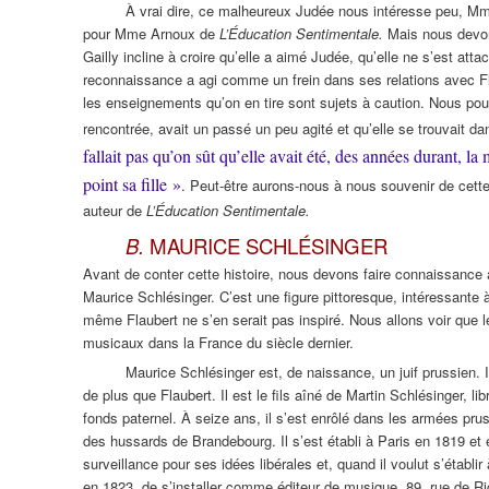
À vrai dire, ce malheureux Judée nous intéresse peu, Mm
pour Mme Arnoux de
L’Éducation Sentimentale.
Mais nous devon
Gailly incline à croire qu’elle a aimé Judée, qu’elle ne s’est a
reconnaissance a agi comme un frein dans ses relations avec Fl
les enseignements qu’on en tire sont sujets à caution. Nous po
rencontrée, avait un passé un peu agité et qu’elle se trouvait d
fallait pas qu’on sût qu’elle avait été, des années durant, la
point sa fille »
. Peut-être aurons-nous à nous souvenir de cette
auteur de
L’Éducation Sentimentale.
B.
MAURICE SCHLÉSINGER
Avant de conter cette histoire, nous devons faire connaissance 
Maurice Schlésinger. C’est une figure pittoresque, intéressante à
même Flaubert ne s’en serait pas inspiré. Nous allons voir que l
musicaux dans la France du siècle dernier.
Maurice Schlésinger est, de naissance, un juif prussien. I
de plus que Flaubert. Il est le fils aîné de Martin Schlésinger, lib
fonds paternel. À seize ans, il s’est enrôlé dans les armées pru
des hussards de Brandebourg. Il s’est établi à Paris en 1819 et 
surveillance pour ses idées libérales et, quand il voulut s’établir
en 1823, de s’installer comme éditeur de musique, 89, rue de Ri