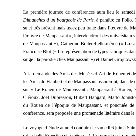
La première journée de conférences aura lieu
le
samedi 
Dimanches d’un bourgeois de Paris
, à paraître en Folio.
sujet très présent mais assez peu traité dans l’œuvre de Mau
l’œuvre de Maupassant », interviendront des universitaire
de Maupassant »), Catherine Botterel elle-même (« La sa
Francoise Blot (« La représentation de types satiriques dan
singe : la parodie chez Maupassant ») et Daniel Grojnowski
À la demande des Amis des Musées d’Art de Rouen et de
les Amis de Flaubert et de Maupassant assureront, dans le
sur « Le Rouen de Maupassant : Maupassant à Rouen, Ro
Cléroux, Joël Dupressoir, Hubert Hangard, Marlo Johnston
du Rouen de l’époque de Maupassant, et ponctuée de l
conférence, sera proposée une promenade littéraire dans l
Le voyage d’étude annuel conduira le samedi 6 juin
à Sain
(et la belle Ernestine elle-même…). Ce voyage est organis