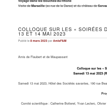
Voyage dans les Bouches-du-Rhône
Visite de
Marseille
(ex-rue de la Darse) et du château de
Serva
COLLOQUE SUR LES « SOIRÉES D
13 ET 14 MAI 2023
Publié le
8 mars 2023
par
AmisF&M
Amis de Flaubert et de Maupassant
Colloque sur les « 
Samedi 13 mai 2023 (R
Samedi 13 mai 2023, Hôtel des Sociétés savantes, 190 rue Be
Pro
Comité scientifique : Catherine Botterel, Yvan Leclerc, Olivi