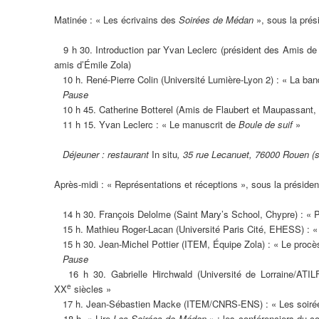
Matinée : « Les écrivains des
Soirées de Médan
», sous la prés
9 h 30. Introduction par Yvan Leclerc (président des Amis de F
amis d’Émile Zola)
10 h. René-Pierre Colin (Université Lumière-Lyon 2) : « La ban
Pause
10 h 45. Catherine Botterel (Amis de Flaubert et Maupassant,
11 h 15. Yvan Leclerc : « Le manuscrit de
Boule de suif
»
Déjeuner : restaurant
In situ
, 35 rue Lecanuet, 76000 Rouen (s
Après-midi : « Représentations et réceptions », sous la préside
14 h 30. François Delolme (Saint Mary’s School, Chypre) : « Pau
15 h. Mathieu Roger-Lacan (Université Paris Cité, EHESS) : 
15 h 30. Jean-Michel Pottier (ITEM, Équipe Zola) : « Le procès-
Pause
16 h 30. Gabrielle Hirchwald (Université de Lorraine/ATI
e
XX
siècles »
17 h. Jean-Sébastien Macke (ITEM/CNRS-ENS) : « Les soiré
18 h. « Lire
Les Soirées de Médan
» : les conférenciers du co