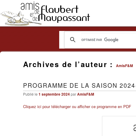
Les
Amis
Archives de l’auteur :
AmisF&M
de
Flaubert
PROGRAMME DE LA SAISON 2024
et
Publié le
1 septembre 2024
par
AmisF&M
de
Cliquez ici pour télécharger ou afficher ce programme en PDF
Maupassant