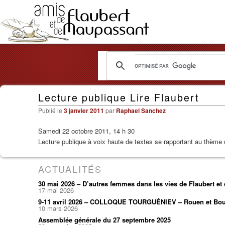
Les
Lecture publique Lire Flaubert
Amis
Publié le
3 janvier 2011
par
Raphael Sanchez
de
Samedi 22 octobre 2011, 14 h 30
Flaubert
Lecture publique à voix haute de textes se rapportant au thème 
et
ACTUALITÉS
de
30 mai 2026 – D’autres femmes dans les vies de Flaubert e
Maupassant
17 mai 2026
9-11 avril 2026 – COLLOQUE TOURGUÉNIEV – Rouen et Bou
10 mars 2026
Assemblée générale du 27 septembre 2025