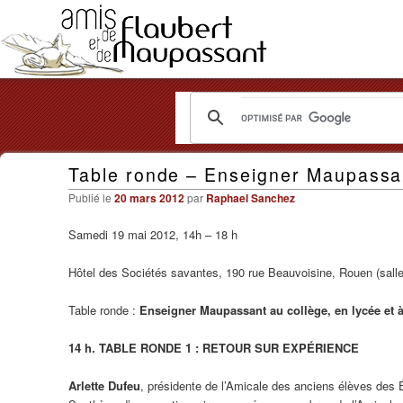
Les
Table ronde – Enseigner Maupassant
Amis
Publié le
20 mars 2012
par
Raphael Sanchez
de
Samedi 19 mai 2012, 14h – 18 h
Flaubert
et
Hôtel des Sociétés savantes, 190 rue Beauvoisine, Rouen (salle
de
Table ronde :
Enseigner Maupassant au collège, en lycée et à 
Maupassant
14 h. TABLE RONDE 1 : RETOUR SUR EXPÉRIENCE
Arlette Dufeu
, présidente de l’Amicale des anciens élèves des