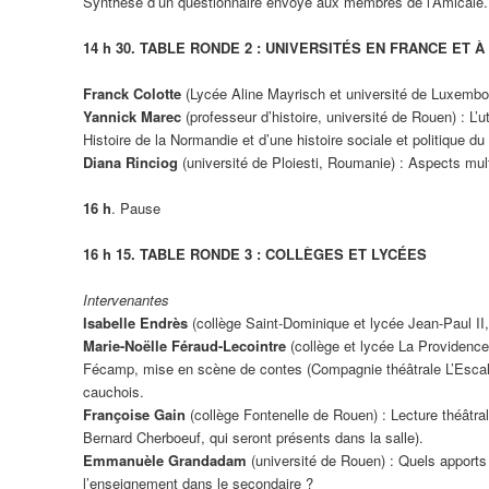
Synthèse d’un questionnaire envoyé aux membres de l’Amicale.
14 h 30. TABLE RONDE 2 : UNIVERSITÉS EN FRANCE ET 
Franck Colotte
(Lycée Aline Mayrisch et université de Luxembo
Yannick Marec
(professeur d’histoire, université de Rouen) : L
Histoire de la Normandie et d’une histoire sociale et politique du
Diana Rinciog
(université de Ploiesti, Roumanie) : Aspects mult
16 h
. Pause
16 h 15. TABLE RONDE 3 : COLLÈGES ET LYCÉES
Intervenantes
Isabelle Endrès
(collège Saint-Dominique et lycée Jean-Paul II
Marie-Noëlle Féraud-Lecointre
(collège et lycée La Providen
Fécamp, mise en scène de contes (Compagnie théâtrale L’Escale),
cauchois.
Françoise Gain
(collège Fontenelle de Rouen) : Lecture théâtr
Bernard Cherboeuf, qui seront présents dans la salle).
Emmanuèle Grandadam
(université de Rouen) : Quels apports 
l’enseignement dans le secondaire ?