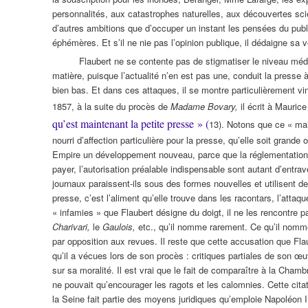
personnalités, aux catastrophes naturelles, aux découvertes scien
d’autres ambitions que d’occuper un instant les pensées du publ
éphémères. Et s’il ne nie pas l’opinion publique, il dédaigne sa ve
Flaubert ne se contente pas de stigmatiser le niveau médio
matière, puisque l’actualité n’en est pas une, conduit la presse 
bien bas. Et dans ces attaques, il se montre particulièrement vi
1857, à la suite du procès de
Madame Bovary,
il écrit à Mauric
qu’est maintenant la petite presse » (
13). Notons que ce « mai
nourri d’affection particulière pour la presse, qu’elle soit grand
Empire un développement nouveau, parce que la réglementation s
payer, l’autorisation préalable indispensable sont autant d’entrav
journaux paraissent-ils sous des formes nouvelles et utilisent de
presse, c’est l’aliment qu’elle trouve dans les racontars, l’atta
« infamies » que Flaubert désigne du doigt, il ne les rencontre 
Charivari,
le
Gaulois,
etc., qu’il nomme rarement. Ce qu’il nomm
par opposition aux revues. Il reste que cette accusation que Flau
qu’il a vécues lors de son procès : critiques partiales de son œ
sur sa moralité. Il est vrai que le fait de comparaître à la Cham
ne pouvait qu’encourager les ragots et les calomnies. Cette cita
la Seine fait partie des moyens juridiques qu’emploie Napoléon I