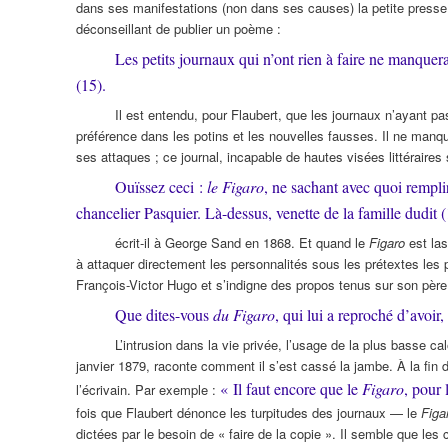
dans ses manifestations (non dans ses causes) la petite presse,
déconseillant de publier un poème :
Les petits journaux qui n’ont rien à faire ne manquera
(15).
Il est entendu, pour Flaubert, que les journaux n’ayant pas
préférence dans les potins et les nouvelles fausses. Il ne man
ses attaques ; ce journal, incapable de hautes visées littéraires
Ouïssez ceci :
le Figaro
, ne sachant avec quoi rempli
chancelier Pasquier. Là-dessus, venette de la famille dudit (
écrit-il à George Sand en 1868. Et quand le
Figaro
est la
à attaquer directement les personnalités sous les prétextes les p
François-Victor Hugo et s’indigne des propos tenus sur son père
Que dites-vous
du Figaro
, qui lui a reproché d’avoir
L’intrusion dans la vie privée, l’usage de la plus basse c
janvier 1879, raconte comment il s’est cassé la jambe. À la fin d
« Il faut encore que le
Figaro
, pour 
l’écrivain. Par exemple :
fois que Flaubert dénonce les turpitudes des journaux — le
Figa
dictées par le besoin de « faire de la copie ». Il semble que les