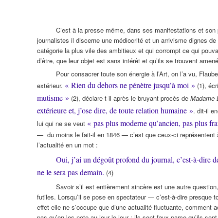
C’est à la presse même, dans ses manifestations et son pr
journalistes il discerne une médiocrité et un arrivisme dignes de m
catégorie la plus vile des ambitieux et qui corrompt ce qui pouvai
d’être, que leur objet est sans intérêt et qu’ils se trouvent amen
Pour consacrer toute son énergie à l’Art, on l’a vu, Flaube
« Rien du dehors ne pénètre jusqu’à moi »
extérieur.
(1), écr
mutisme »
(2), déclare-t-il après le bruyant procès de
Madame 
extérieure et, j’ose dire, de toute relation humaine »
. dit-il
« pas plus moderne qu’ancien, pas plus fra
lui qui ne se veut
— du moins le fait-il en 1846 — c’est que ceux-ci représentent à 
l’actualité en un mot :
Oui, j’ai un dégoût profond du journal, c’est-à-dire d
ne le sera pas demain.
(4)
Savoir s’il est entièrement sincère est une autre question
futiles. Lorsqu’il se pose en spectateur — c’est-à-dire presque t
effet elle ne s’occupe que d’une actualité fluctuante, comment 
pas qu’on les note au jour le jour : ils sont faux parce qu’ils sont