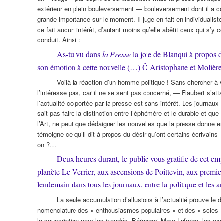
extérieur en plein bouleversement — bouleversement dont il a co
grande importance sur le moment. Il juge en fait en individualiste
ce fait aucun intérêt, d’autant moins qu’elle abêtit ceux qui s’y
conduit. Ainsi :
As-tu vu dans
la Presse
la joie de Blanqui à propos de
son émotion à cette nouvelle (…) Ô Aristophane et Molière,
Voilà la réaction d’un homme politique ! Sans chercher à
l’intéresse pas, car il ne se sent pas concerné, — Flaubert s’att
l’actualité colportée par la presse est sans intérêt. Les journaux
sait pas faire la distinction entre l’éphémère et le durable et q
l’Art, ne peut que dédaigner les nouvelles que la presse donne e
témoigne ce qu’il dit à propos du désir qu’ont certains écrivains 
on ?…
Deux heures durant, le public vous gratifie de cet e
planète Le Verrier, aux ascensions de Poittevin, aux premier
lendemain dans tous les journaux, entre la politique et les 
La seule accumulation d’allusions à l’actualité prouve le
nomenclature des « enthousiasmes populaires » et des « scies » qui
la souscription pour les inondés, Béranger, Mme Lafarge, les expo