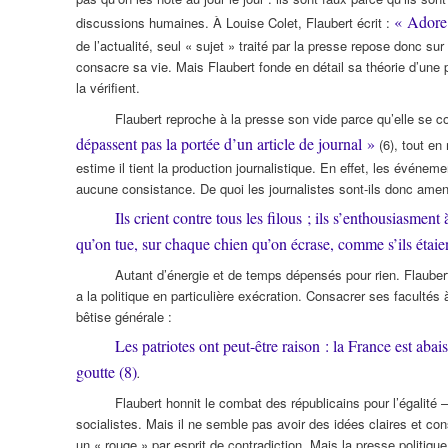
« Adore l
discussions humaines. À Louise Colet, Flaubert écrit :
de l’actualité, seul « sujet » traité par la presse repose donc sur
consacre sa vie. Mais Flaubert fonde en détail sa théorie d’une 
la vérifient.
Flaubert reproche à la presse son vide parce qu’elle se cons
dépassent pas la portée d’un article de journal »
(6), tout en
estime il tient la production journalistique. En effet, les événeme
aucune consistance. De quoi les journalistes sont-ils donc amen
Ils crient contre tous les filous ; ils s’enthousiasmen
qu’on tue, sur chaque chien qu’on écrase, comme s’ils étai
Autant d’énergie et de temps dépensés pour rien. Flaubert 
a la politique en particulière exécration. Consacrer ses facultés à
bêtise générale :
Les patriotes ont peut-être raison : la France est abais
goutte (8)
.
Flaubert honnit le combat des républicains pour l’égalité —
socialistes. Mais il ne semble pas avoir des idées claires et cons
un « rouge » par esprit de contradiction. Mais la presse politiq