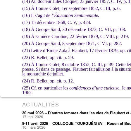
(14) Au docteur Jules Cloquet, 23 janvier 1857, C. IV, p. 1
(15) À Louise Colet, 1er septembre 1852, C. III, p. 6.
(16) Il s’agit de
l’Éducation Sentimentale
.
(17) 15 décembre 1868, C. V, p. 424.
(18) À George Sand, 30 décembre 1873, C. VII, p. 108.
(19) À sa nièce Caroline, 22 février 1879, C. VIII, p. 219.
(20) À George Sand, 8 septembre 1871, C VI, p. 282.
(21) Lettre d’Émile Zola à Flaubert, 17 février 1879, op. cit
(22) R. Bellet, op. cit. p. 59.
(23) À Louise Colet, 8 octobre 1852, C. III, p. 39. Cette le
presse. Si dans ce passage, Flaubert fait allusion à la situat
la monarchie de juillet.
(24) R. Bellet, op. cit. p. 12.
(25) Cf. en particulier les
confidences d’une curieuse
. Je m
1962.
ACTUALITÉS
30 mai 2026 – D’autres femmes dans les vies de Flaubert e
17 mai 2026
9-11 avril 2026 – COLLOQUE TOURGUÉNIEV – Rouen et Bou
10 mars 2026