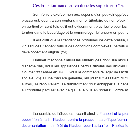
Ces bons journaux, on va donc les supprimer. C’est do
Son ironie s’exerce, non aux dépens d’un pouvoir oppress
presse est, quant à son contenu même, tributaire de nombreux im
en particulier, sont tels qu’il est évidemment plus facile pour le
tomber dans le bavardage et le commérage. Ici encore on peut se
Il est clair que les tendances profondes de cette presse
vicissitudes tiennent tous à des conditions complexes, parfois op
développement original (24)
.
Flaubert méconnaît aussi les subterfuges dont use alors la
discerne pas, sous les apparences parfois frivoles des articles 
Courrier du Monde
en 1865. Sous le commentaire léger de l’actual
sociale (25). D’une manière générale, les journaux essaient d’util
autres, se renouvellent, se transforment pour échapper à la censu
au contraire pactiser avec ce qu’il a le plus en horreur : l’ordre é
L’ensemble de l’étude est réparti ainsi :
Flaubert et la pr
opposition à l’art
–
Flaubert contre la presse
–
La critique journal
documentation
–
L’intérêt de Flaubert pour l’actualité
–
Publicatio