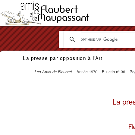
Les
La presse par opposition à l’Art
Amis
de
Les Amis de Flaubert
– Année 1970 – Bulletin n° 36 – Pa
Flaubert
et
La pres
de
Maupassant
Fl