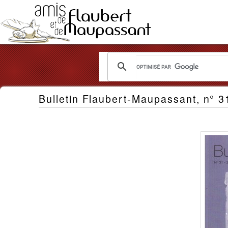
Les
Bulletin Flaubert-Maupassant, n° 3
Amis
de
Flaubert
et
de
Maupassant